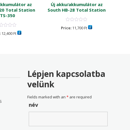
akkumulátor az
Új akku/akkumulátor az
Új 
0 Total Station
South HB-28 Total Station
TS-350
NTS30
Price:
11,700
Ft
:
12,400
Ft
Lépjen kapcsolatba
velünk
Fields marked with an
*
are required
S
név