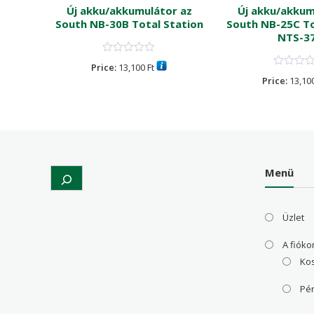
az ZTS-
Új akku/akkumulátor az
Új akku/akkum
-320M
South NB-30B Total Station
South NB-25C To
NTS-3
Price:
13,100
Ft
Price:
13,10
Menü
Search
Üzlet
A fiók
Ko
Pé