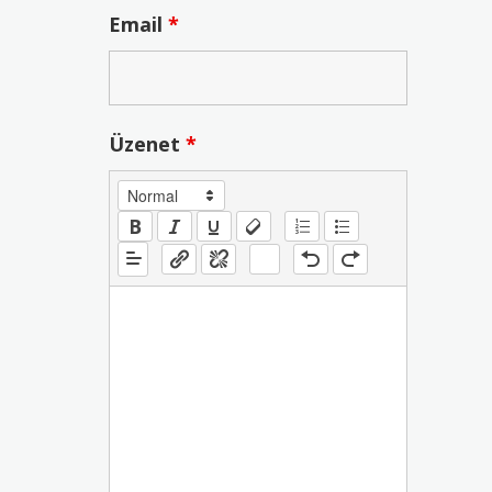
Email
*
Üzenet
*