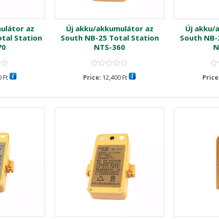
ulátor az
Új akku/akkumulátor az
Új akku/
tal Station
South NB-25 Total Station
South NB-2
70
NTS-360
N
0
Ft
Price:
12,400
Ft
Price