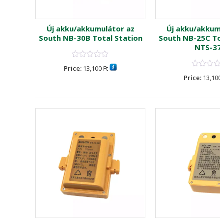
az ZTS-
Új akku/akkumulátor az
Új akku/akkum
-320M
South NB-30B Total Station
South NB-25C To
NTS-3
Price:
13,100
Ft
Price:
13,10