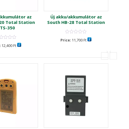
akkumulátor az
Új akku/akkumulátor az
Új 
0 Total Station
South HB-28 Total Station
TS-350
NTS30
Price:
11,700
Ft
:
12,400
Ft