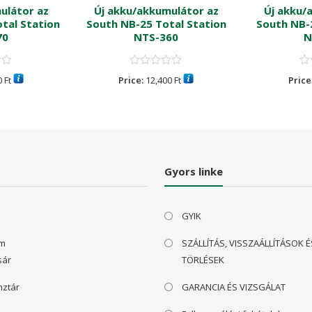
ulátor az
Új akku/akkumulátor az
Új akku/
tal Station
South NB-25 Total Station
South NB-2
70
NTS-360
N
0
Ft
Price:
12,400
Ft
Price
Gyors linke
GYIK
om
SZÁLLÍTÁS, VISSZAÁLLÍTÁSOK É
sár
TÖRLÉSEK
nztár
GARANCIA ÉS VIZSGÁLAT