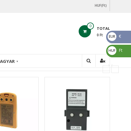
HUF(Ft)
0
TOTAL
0
Ft
€
EUR
€
Ft
HUF
Ft
AGYAR
Feature
▼