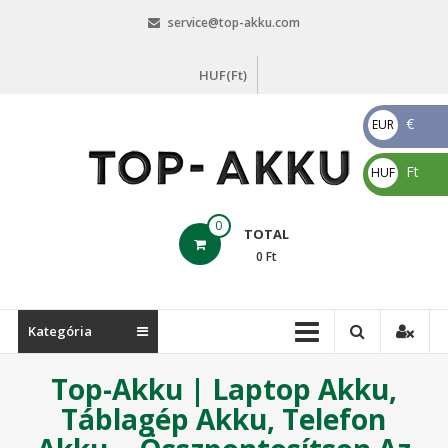
Skip
service@top-akku.com
to
content
HUF(Ft)
€
EUR
€
Ft
HUF
Ft
top-
0
TOTAL
akku.com
0
Ft
top-
akku.com
Kategória
Top-Akku | Laptop Akku,
Táblagép Akku, Telefon