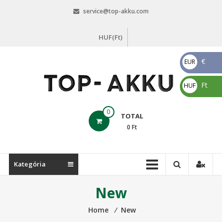
Skip
service@top-akku.com
to
content
HUF(Ft)
€
EUR
€
Ft
HUF
Ft
top-
0
TOTAL
akku.com
0
Ft
top-
akku.com
Kategória
New
Home
⁄
New