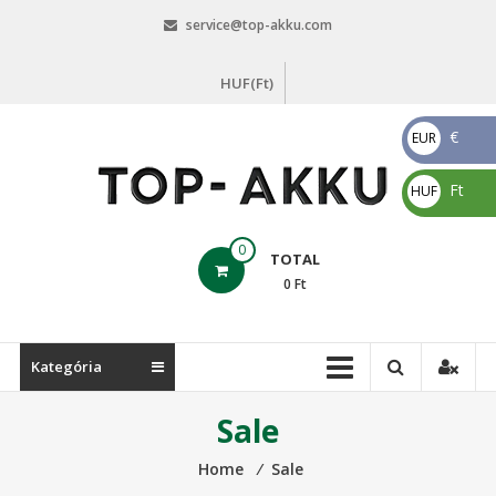
Skip
service@top-akku.com
to
content
HUF(Ft)
€
EUR
€
Ft
HUF
Ft
top-
0
TOTAL
akku.com
0
Ft
top-
akku.com
Kategória
Sale
Home
⁄
Sale