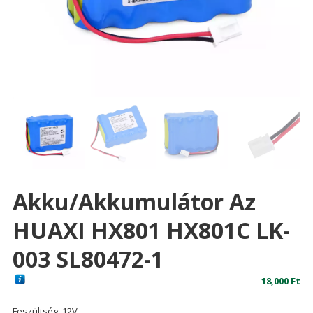
Akku/akkumulátor Az
HUAXI HX801 HX801C LK-
003 SL80472-1
18,000
Ft
Feszültség: 12V