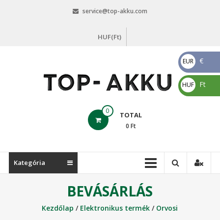
Skip
service@top-akku.com
to
content
HUF(Ft)
€
EUR
€
Ft
HUF
Ft
top-
0
TOTAL
akku.com
0
Ft
top-
akku.com
Kategória
BEVÁSÁRLÁS
Kezdőlap
/
Elektronikus termék
/
Orvosi