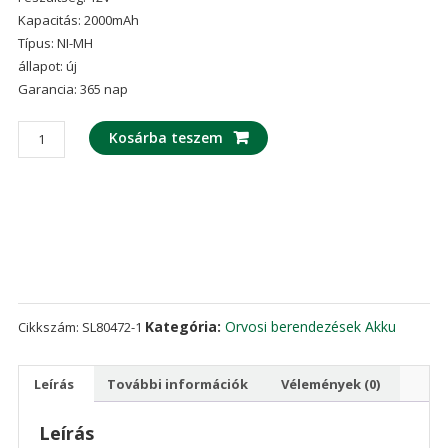
Kapacitás: 2000mAh
Típus: NI-MH
állapot: új
Garancia: 365 nap
Akku/akkumulátor
Kosárba teszem
az
HUAXI
HX801
HX801C
LK-
003
SL80472-
1
Kategória:
Orvosi berendezések Akku
Cikkszám:
SL80472-1
mennyiség
Leírás
További információk
Vélemények (0)
Leírás