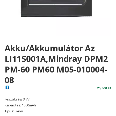
Akku/akkumulátor Az
LI11S001A,Mindray DPM2
PM-60 PM60 M05-010004-
08
25,800
Ft
Feszültség: 3.7V
Kapacitás: 1800mAh
Típus: Li-ion