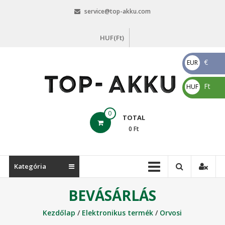
Skip
service@top-akku.com
to
content
HUF(Ft)
€
EUR
€
Ft
HUF
Ft
top-
0
TOTAL
akku.com
0
Ft
top-
akku.com
Kategória
BEVÁSÁRLÁS
Kezdőlap
/
Elektronikus termék
/
Orvosi