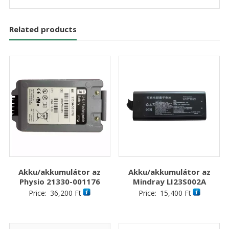
Related products
Akku/akkumulátor az
Akku/akkumulátor az
Physio 21330-001176
Mindray LI23S002A
Price:
36,200
Ft
Price:
15,400
Ft