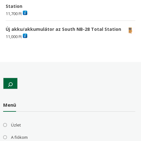
Station
11,700
Ft
Új akku/akkumulátor az South NB-28 Total Station
11,000
Ft
Search
Menü
Üzlet
A fiókom