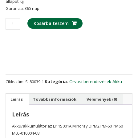
állapot: új
Garancia: 365 nap
Akku/akkumulátor
Kosárba teszem
az
LI11S001A,Mindray
DPM2
PM-
60
PM60
M05-
010004-
Kategória:
Orvosi berendezések Akku
Cikkszám:
SL80039-1
08
mennyiség
Leírás
További információk
Vélemények (0)
Leírás
Akku/akkumulátor az LI11S001A,Mindray DPM2 PM-60 PM60
M05-010004-08