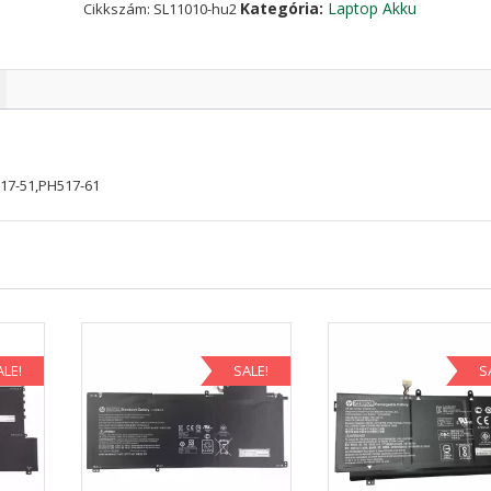
Kategória:
Laptop Akku
Cikkszám:
SL11010-hu2
517-51,PH517-61
ALE!
SALE!
S