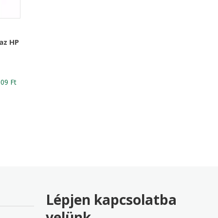
az HP
nal
Current
609
Ft
price
is:
81 Ft
17,609 Ft
Lépjen kapcsolatba
velünk