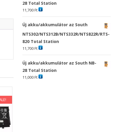
28 Total Station
11,700
Ft
Új akku/akkumulátor az South
NTS302/NTS312B/NTS332R/NTS822R/RTS-
820 Total Station
11,700
Ft
Új akku/akkumulátor az South NB-
28 Total Station
11,000
Ft
ALE!