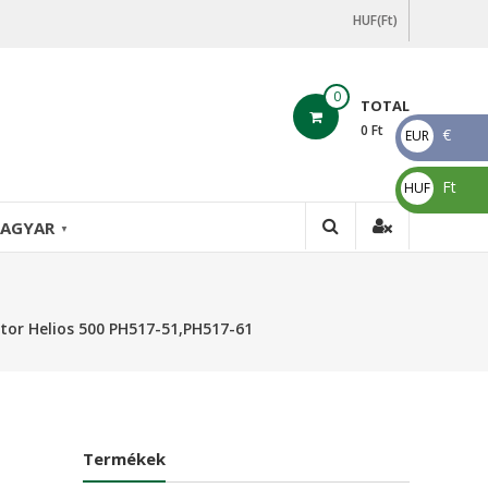
HUF(Ft)
0
TOTAL
0
Ft
€
EUR
€
Ft
HUF
Ft
AGYAR
▼
tor Helios 500 PH517-51,PH517-61
Termékek