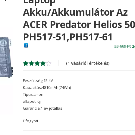
Akku/akkumulátor Az
ACER Predator Helios 5
PH517-51,PH517-61
O
33,669
Ft
2
p
w
(
1
vásárlói értékelés)
3
Értékelés
1
4.00
az
Feszültség:15.4V
5-ből,
értékelés
Kapacitás:4810mAh(74Wh)
alapján
Típus:Li-ion
állapot: új
Garancia:1 év jótállás
Elfogyott