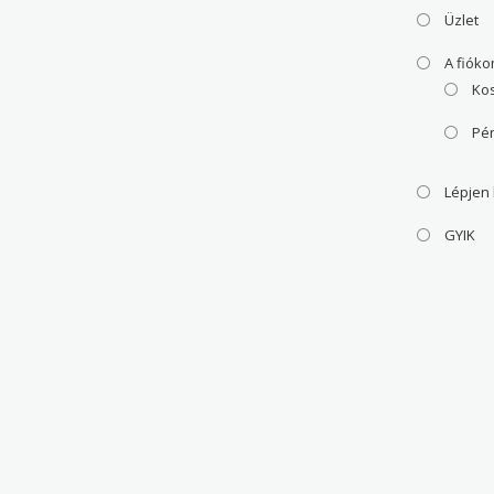
Üzlet
A fiók
Ko
Pé
Lépjen
GYIK