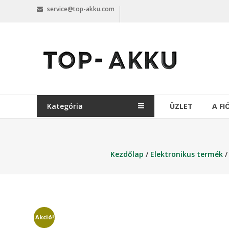
Skip
service@top-akku.com
to
content
top-
akku.com
top-
akku.com
Kategória
ÜZLET
A F
Kezdőlap
/
Elektronikus termék
Akció!