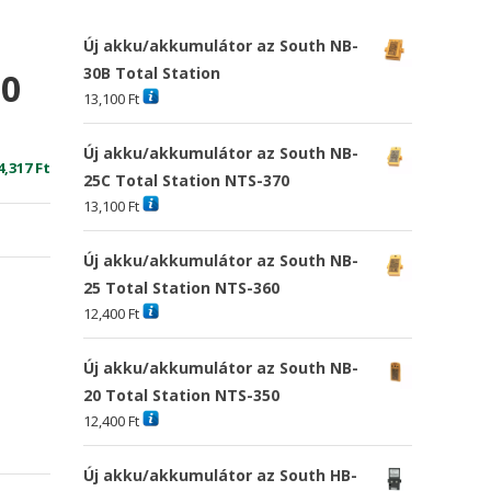
Új akku/akkumulátor az South NB-
30B Total Station
00
13,100
Ft
Új akku/akkumulátor az South NB-
riginal
Current
4,317
Ft
25C Total Station NTS-370
rice
price
13,100
Ft
as:
is:
3,669 Ft
24,317 Ft
Új akku/akkumulátor az South NB-
25 Total Station NTS-360
12,400
Ft
Új akku/akkumulátor az South NB-
20 Total Station NTS-350
12,400
Ft
Új akku/akkumulátor az South HB-