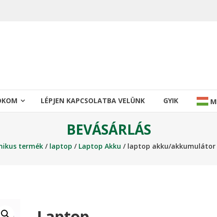
IÓKOM
LÉPJEN KAPCSOLATBA VELÜNK
GYIK
M
BEVÁSÁRLÁS
nikus termék
/
laptop
/
Laptop Akku
/ laptop akku/akkumulátor
Laptop