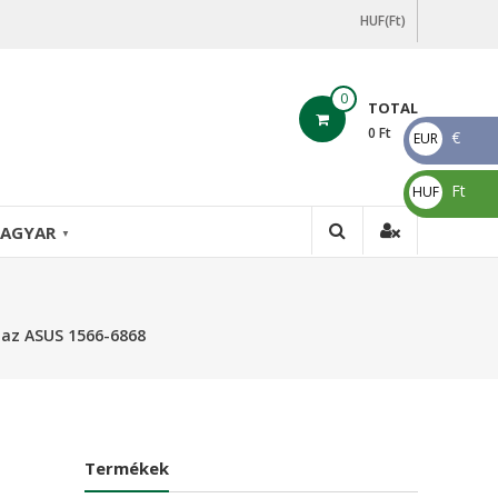
HUF(Ft)
0
TOTAL
0
Ft
€
EUR
€
Ft
HUF
Ft
AGYAR
▼
 az ASUS 1566-6868
Termékek