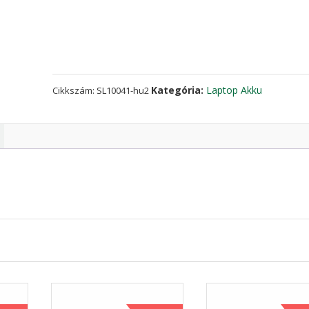
ASUS
1566-
6868
mennyiség
Kategória:
Laptop Akku
Cikkszám:
SL10041-hu2