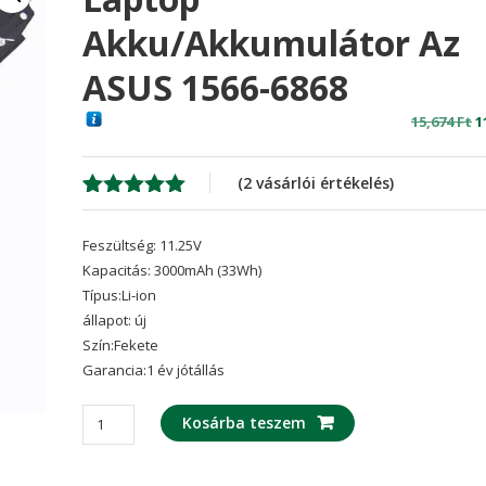
Akku/akkumulátor Az
ASUS 1566-6868
O
15,674
Ft
1
p
w
(
2
vásárlói értékelés)
1
Értékelés
2
5.00
az 5-
Feszültség: 11.25V
ből,
értékelés
Kapacitás: 3000mAh (33Wh)
alapján
Típus:Li-ion
állapot: új
Szín:Fekete
Garancia:1 év jótállás
laptop
Kosárba teszem
akku/akkumulátor
az