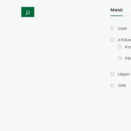
Menü
Search
Üzlet
A fiók
Ko
Pé
Lépjen
GYIK