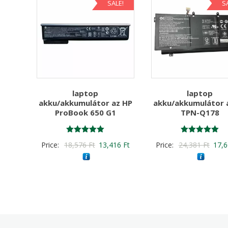
SALE!
S
laptop
laptop
akku/akkumulátor az HP
akku/akkumulátor 
ProBook 650 G1
TPN-Q178
Értékelés:
Értékelés:
Original
Current
Origi
Price:
18,576
Ft
13,416
Ft
Price:
24,381
Ft
17,
5.00
5.00
/ 5
/ 5
price
price
price
was:
is:
was:
18,576 Ft
13,416 Ft
24,3