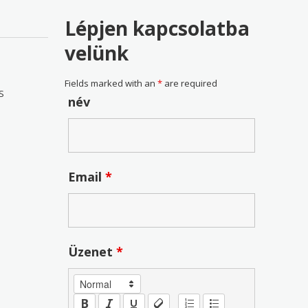
Lépjen kapcsolatba
velünk
Fields marked with an
*
are required
S
név
Email
*
Üzenet
*