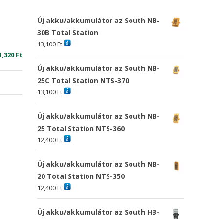
Új akku/akkumulátor az South NB-
30B Total Station
13,100
Ft
riginal
Current
1,320
Ft
rice
price
Új akku/akkumulátor az South NB-
as:
is:
25C Total Station NTS-370
5,674 Ft
11,320 Ft
13,100
Ft
Új akku/akkumulátor az South NB-
25 Total Station NTS-360
12,400
Ft
Új akku/akkumulátor az South NB-
20 Total Station NTS-350
12,400
Ft
Új akku/akkumulátor az South HB-