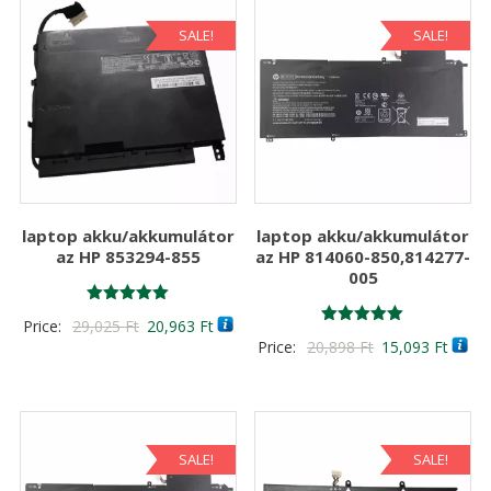
SALE!
SALE!
laptop akku/akkumulátor
laptop akku/akkumulátor
az HP 853294-855
az HP 814060-850,814277-
005
Értékelés:
Original
Current
Price:
29,025
Ft
20,963
Ft
5.00
Értékelés:
Original
Curre
Price:
20,898
Ft
15,093
Ft
/ 5
price
price
5.00
/ 5
price
price
was:
is:
was:
is:
29,025 Ft
20,963 Ft
20,898 Ft
15,09
SALE!
SALE!