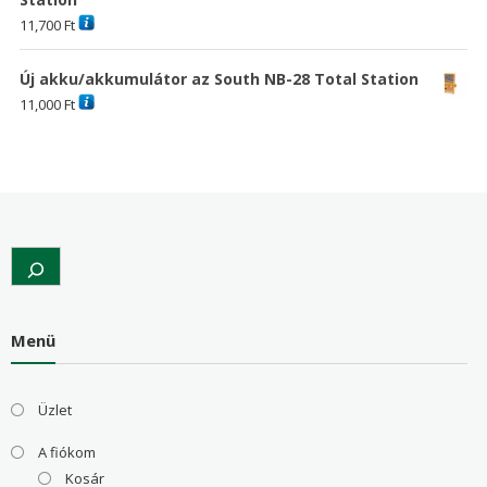
11,700
Ft
Új akku/akkumulátor az South NB-28 Total Station
11,000
Ft
Search
Menü
Üzlet
A fiókom
Kosár