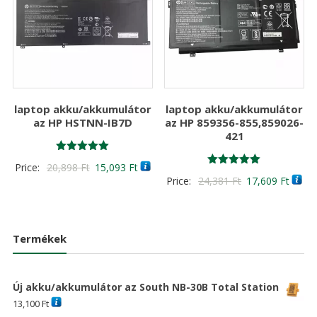
laptop akku/akkumulátor
laptop akku/akkumulátor
az HP HSTNN-IB7D
az HP 859356-855,859026-
421
Értékelés:
Original
Current
Price:
20,898
Ft
15,093
Ft
5.00
Értékelés:
Original
Curre
Price:
24,381
Ft
17,609
Ft
/ 5
price
price
5.00
/ 5
price
price
was:
is:
was:
is:
20,898 Ft
15,093 Ft
24,381 Ft
17,60
Termékek
Új akku/akkumulátor az South NB-30B Total Station
13,100
Ft