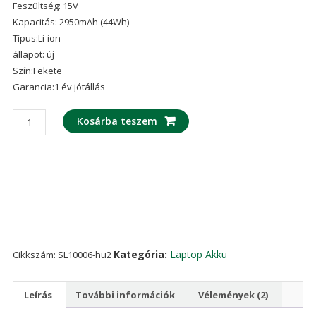
Feszültség: 15V
ből,
értékelés
Kapacitás: 2950mAh (44Wh)
alapján
Típus:Li-ion
állapot: új
Szín:Fekete
Garancia:1 év jótállás
laptop
Kosárba teszem
akku/akkumulátor
az
ASUS
A31-
K56
mennyiség
Kategória:
Laptop Akku
Cikkszám:
SL10006-hu2
Leírás
További információk
Vélemények (2)