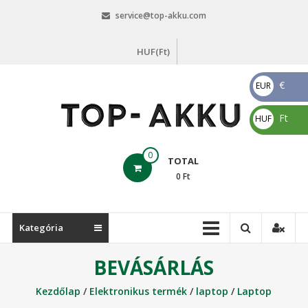
Skip
service@top-akku.com
to
content
HUF(Ft)
€
EUR
€
Ft
HUF
Ft
top-
0
TOTAL
akku.com
0
Ft
top-
akku.com
Kategória
BEVÁSÁRLÁS
Kezdőlap
/
Elektronikus termék
/
laptop
/
Laptop