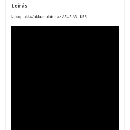
Leírás
laptop akku/akkumulátor az ASUS A31-K56