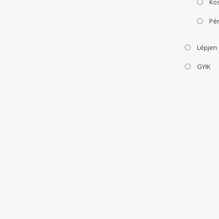
Ko
Pé
Lépjen
GYIK