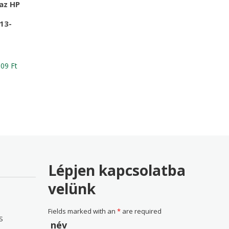
az HP
13-
nal
Current
609
Ft
price
is:
30 Ft
17,609 Ft
Lépjen kapcsolatba
velünk
Fields marked with an
*
are required
S
név