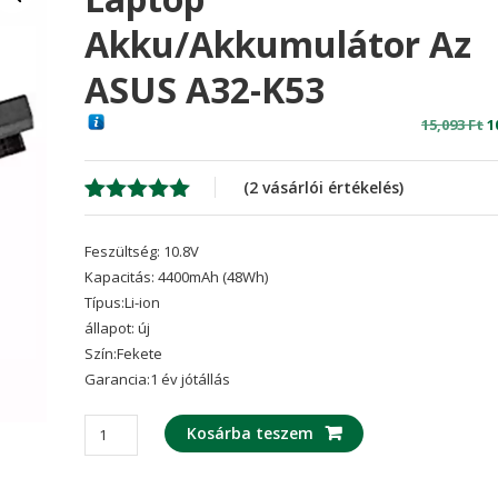
Akku/akkumulátor Az
ASUS A32-K53
O
15,093
Ft
1
p
w
(
2
vásárlói értékelés)
1
Értékelés
2
5.00
az 5-
Feszültség: 10.8V
ből,
értékelés
Kapacitás: 4400mAh (48Wh)
alapján
Típus:Li-ion
állapot: új
Szín:Fekete
Garancia:1 év jótállás
laptop
Kosárba teszem
akku/akkumulátor
az