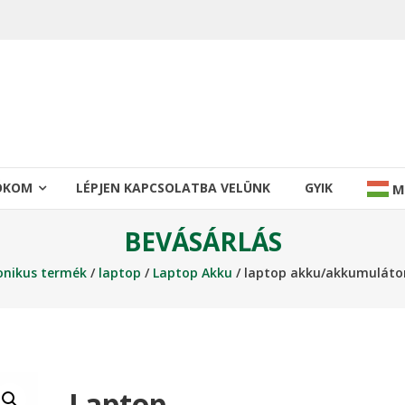
IÓKOM
LÉPJEN KAPCSOLATBA VELÜNK
GYIK
M
BEVÁSÁRLÁS
onikus termék
/
laptop
/
Laptop Akku
/ laptop akku/akkumuláto
Laptop