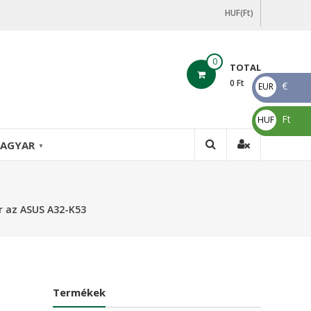
HUF(Ft)
0
TOTAL
0
Ft
€
EUR
€
Ft
HUF
Ft
AGYAR
▼
r az ASUS A32-K53
Termékek