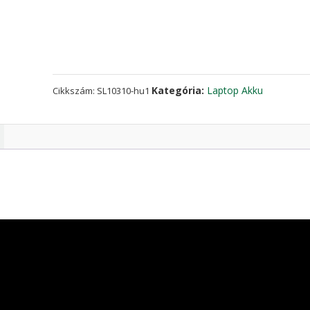
ASUS
A32-
K53
mennyiség
Kategória:
Laptop Akku
Cikkszám:
SL10310-hu1