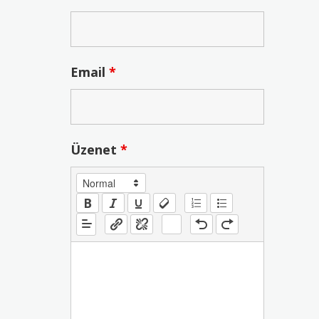
Email
*
Üzenet
*