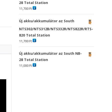
28 Total Station
11,700
Ft
Új akku/akkumulátor az South
NTS302/NTS312B/NTS332R/NTS822R/RTS-
820 Total Station
11,700
Ft
Új akku/akkumulátor az South NB-
28 Total Station
11,000
Ft