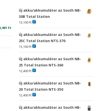
Új akku/akkumulátor az South NB-
30B Total Station
13,100
Ft
riginal
Current
0,901
Ft
rice
price
Új akku/akkumulátor az South NB-
as:
is:
25C Total Station NTS-370
5,093 Ft
10,901 Ft
13,100
Ft
Új akku/akkumulátor az South NB-
25 Total Station NTS-360
12,400
Ft
Új akku/akkumulátor az South NB-
20 Total Station NTS-350
12,400
Ft
Új akku/akkumulátor az South HB-