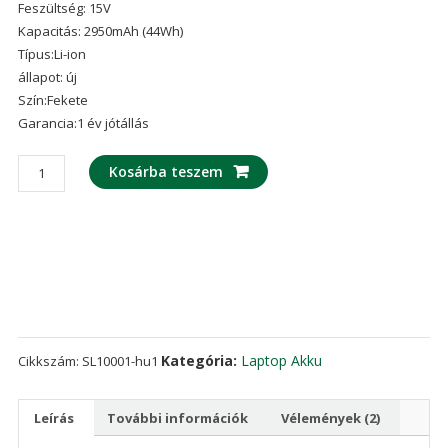
Feszültség: 15V
ből,
értékelés
Kapacitás: 2950mAh (44Wh)
alapján
Típus:Li-ion
állapot: új
Szín:Fekete
Garancia:1 év jótállás
laptop
Kosárba teszem
akku/akkumulátor
az
ASUS
A41-
X550A
mennyiség
Kategória:
Laptop Akku
Cikkszám:
SL10001-hu1
Leírás
További információk
Vélemények (2)