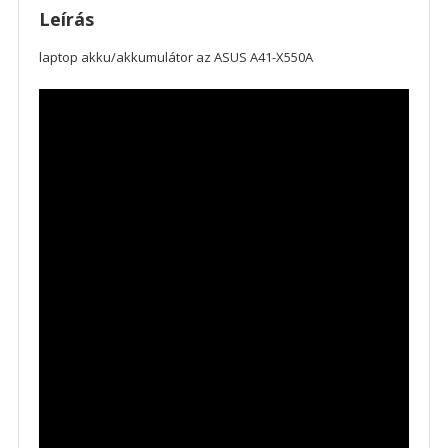
Leírás
laptop akku/akkumulátor az ASUS A41-X550A