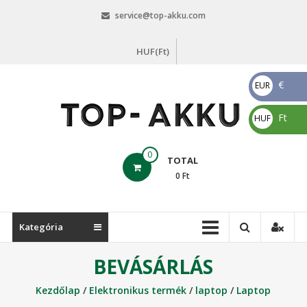
Skip
service@top-akku.com
to
content
HUF(Ft)
€
EUR
€
Ft
HUF
Ft
top-
0
TOTAL
akku.com
0
Ft
top-
akku.com
Kategória
BEVÁSÁRLÁS
Kezdőlap
/
Elektronikus termék
/
laptop
/
Laptop