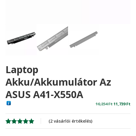
Laptop
Akku/akkumulátor Az
ASUS A41-X550A
Original
Cu
16,254
Ft
11,739
Ft
price
pr
was:
is:
(
2
vásárlói értékelés)
16,254 Ft
11,
Értékelés
2
5.00
az 5-