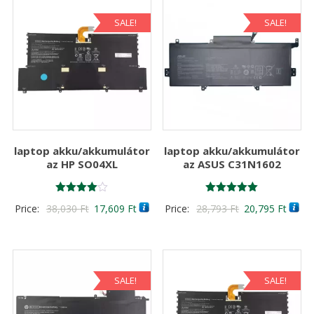
SALE!
SALE!
laptop akku/akkumulátor
laptop akku/akkumulátor
az HP SO04XL
az ASUS C31N1602
Értékelés:
Értékelés:
Original
Current
Original
Curre
Price:
38,030
Ft
17,609
Ft
Price:
28,793
Ft
20,795
Ft
4.00
5.00
/ 5
/ 5
price
price
price
price
was:
is:
was:
is:
38,030 Ft
17,609 Ft
28,793 Ft
20,79
SALE!
SALE!