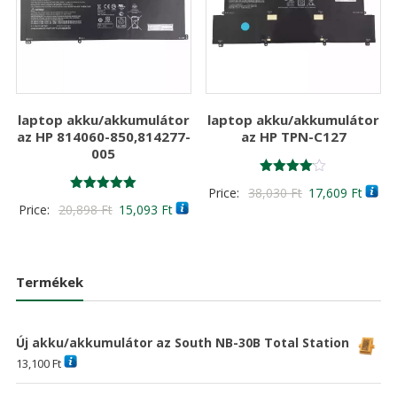
laptop akku/akkumulátor
laptop akku/akkumulátor
az HP 814060-850,814277-
az HP TPN-C127
005
Értékelés:
Original
Curre
Price:
38,030
Ft
17,609
Ft
4.00
Értékelés:
Original
Current
Price:
20,898
Ft
15,093
Ft
/ 5
price
price
5.00
/ 5
price
price
was:
is:
was:
is:
38,030 Ft
17,60
20,898 Ft
15,093 Ft
Termékek
Új akku/akkumulátor az South NB-30B Total Station
13,100
Ft