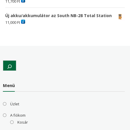
11,700
Ft
Új akku/akkumulátor az South NB-28 Total Station
11,000
Ft
Search
Menü
Üzlet
A fiókom
Kosár