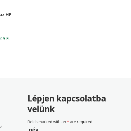
az HP
nal
Current
609
Ft
price
is:
81 Ft
17,609 Ft
Lépjen kapcsolatba
velünk
Fields marked with an
*
are required
S
név