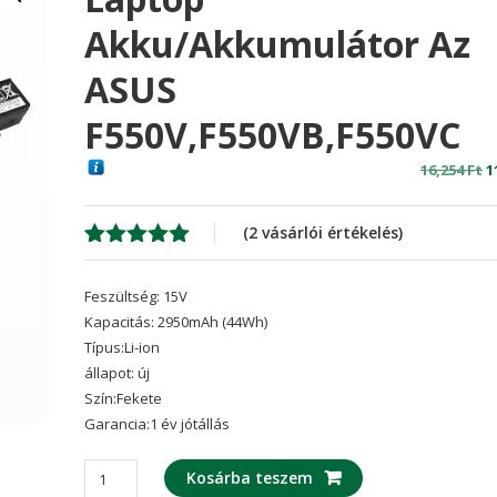
Akku/akkumulátor Az
ASUS
F550V,F550VB,F550VC
O
16,254
Ft
1
p
w
(
2
vásárlói értékelés)
1
Értékelés
2
5.00
az 5-
Feszültség: 15V
ből,
értékelés
Kapacitás: 2950mAh (44Wh)
alapján
Típus:Li-ion
állapot: új
Szín:Fekete
Garancia:1 év jótállás
laptop
Kosárba teszem
akku/akkumulátor