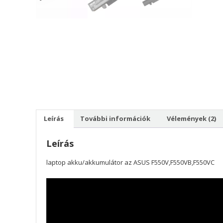
Leírás
További információk
Vélemények (2)
Leírás
laptop akku/akkumulátor az ASUS F550V,F550VB,F550VC