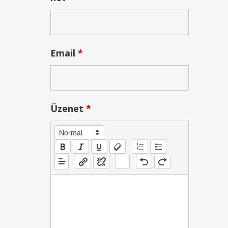
Email
*
Üzenet
*