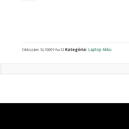
az
ASUS
F550V,F550VB,F550VC
mennyiség
Kategória:
Laptop Akku
Cikkszám:
SL10001-hu12