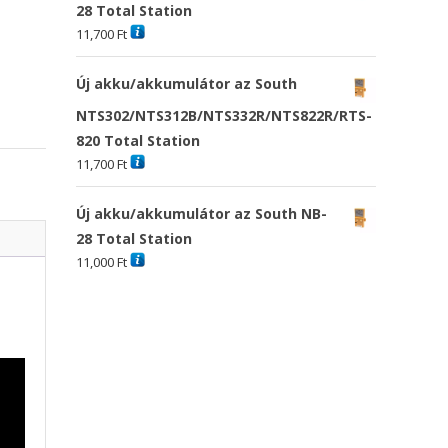
28 Total Station
11,700
Ft
Új akku/akkumulátor az South
NTS302/NTS312B/NTS332R/NTS822R/RTS-
820 Total Station
11,700
Ft
Új akku/akkumulátor az South NB-
28 Total Station
11,000
Ft