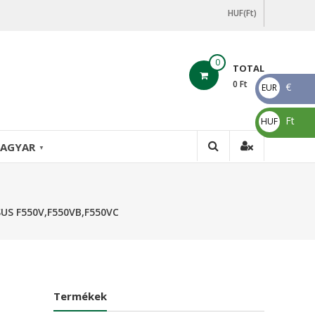
HUF(Ft)
0
TOTAL
0
Ft
€
EUR
€
Ft
HUF
Ft
AGYAR
▼
SUS F550V,F550VB,F550VC
Termékek