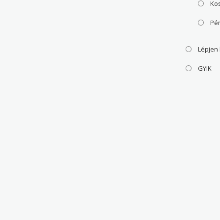
Ko
Pé
Lépjen
GYIK