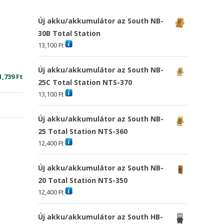
Új akku/akkumulátor az South NB-
30B Total Station
13,100
Ft
Új akku/akkumulátor az South NB-
riginal
Current
1,739
Ft
25C Total Station NTS-370
rice
price
13,100
Ft
as:
is:
6,254 Ft
11,739 Ft
Új akku/akkumulátor az South NB-
25 Total Station NTS-360
12,400
Ft
Új akku/akkumulátor az South NB-
20 Total Station NTS-350
12,400
Ft
Új akku/akkumulátor az South HB-