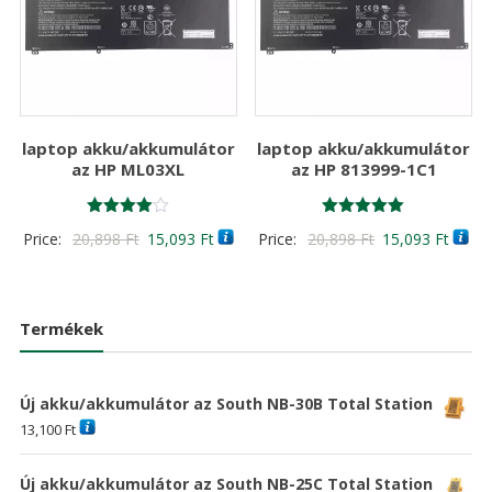
laptop akku/akkumulátor
laptop akku/akkumulátor
az HP ML03XL
az HP 813999-1C1
Értékelés:
Értékelés:
Original
Current
Original
Curre
Price:
20,898
Ft
15,093
Ft
Price:
20,898
Ft
15,093
Ft
4.00
5.00
/ 5
/ 5
price
price
price
price
was:
is:
was:
is:
20,898 Ft
15,093 Ft
20,898 Ft
15,09
Termékek
Új akku/akkumulátor az South NB-30B Total Station
13,100
Ft
Új akku/akkumulátor az South NB-25C Total Station