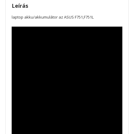
Leírás
laptop akku/akkumulátor az ASUS F751,F751L