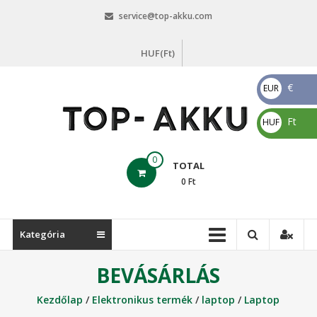
Skip
service@top-akku.com
to
content
HUF(Ft)
€
EUR
€
Ft
HUF
Ft
top-
0
TOTAL
akku.com
0
Ft
top-
akku.com
Kategória
BEVÁSÁRLÁS
Kezdőlap
/
Elektronikus termék
/
laptop
/
Laptop