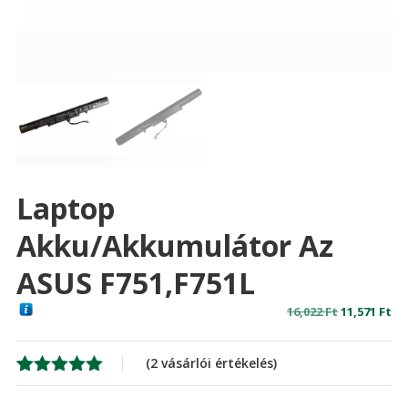
Laptop
Akku/akkumulátor Az
ASUS F751,F751L
Original
Cu
16,022
Ft
11,571
Ft
price
pr
was:
is:
(
2
vásárlói értékelés)
16,022 Ft
11,
Értékelés
2
5.00
az 5-