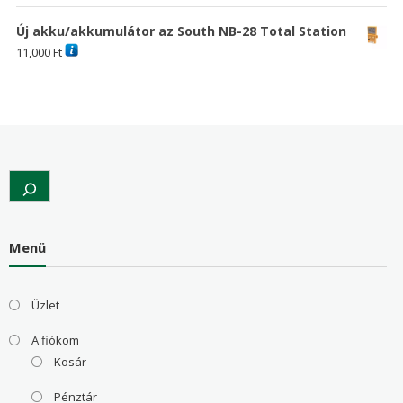
Új akku/akkumulátor az South NB-28 Total Station
11,000
Ft
Search
Menü
Üzlet
A fiókom
Kosár
Pénztár