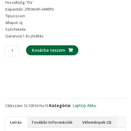
Feszültség: 15V
ből,
értékelés
Kapacitás: 2950mAh (44Wh)
alapján
Típus:Li-ion
állapot: új
Szín:Fekete
Garancia:1 év jótállás
laptop
Kosárba teszem
akku/akkumulátor
az
ASUS
F751,F751L
mennyiség
Kategória:
Laptop Akku
Cikkszám:
SL10016-hu10
Leírás
További információk
Vélemények (2)