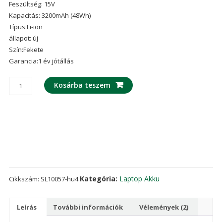
Feszültség: 15V
ből,
értékelés
Kapacitás: 3200mAh (48Wh)
alapján
Típus:Li-ion
állapot: új
Szín:Fekete
Garancia:1 év jótállás
laptop
Kosárba teszem
akku/akkumulátor
az
ASUS
GL752JW
mennyiség
Kategória:
Laptop Akku
Cikkszám:
SL10057-hu4
Leírás
További információk
Vélemények (2)