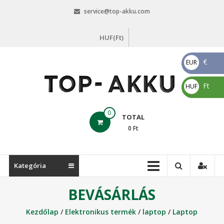
Skip
service@top-akku.com
to
content
HUF(Ft)
€
EUR
€
Ft
HUF
Ft
top-
0
TOTAL
akku.com
0
Ft
top-
akku.com
Kategória
BEVÁSÁRLÁS
Kezdőlap
/
Elektronikus termék
/
laptop
/
Laptop