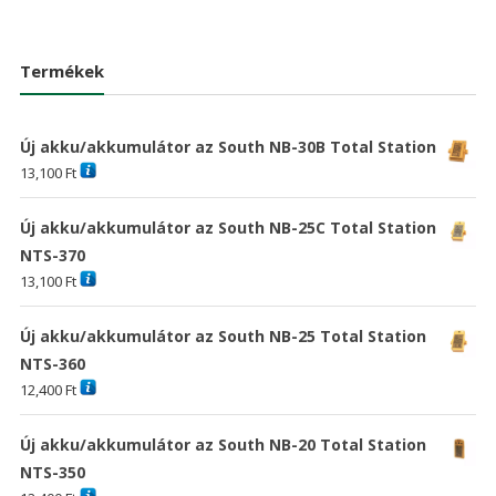
price
price
was:
is:
was:
is:
24,381 Ft
17,609 Ft
38,030 Ft
17,60
Termékek
Új akku/akkumulátor az South NB-30B Total Station
13,100
Ft
Új akku/akkumulátor az South NB-25C Total Station
NTS-370
13,100
Ft
Új akku/akkumulátor az South NB-25 Total Station
NTS-360
12,400
Ft
Új akku/akkumulátor az South NB-20 Total Station
NTS-350