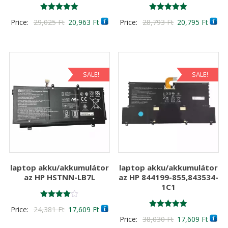
Értékelés:
Értékelés:
Original
Current
Original
Curre
Price:
29,025
Ft
20,963
Ft
Price:
28,793
Ft
20,795
Ft
5.00
5.00
/ 5
/ 5
price
price
price
price
was:
is:
was:
is:
29,025 Ft
20,963 Ft
28,793 Ft
20,79
SALE!
SALE!
laptop akku/akkumulátor
laptop akku/akkumulátor
az HP HSTNN-LB7L
az HP 844199-855,843534-
1C1
Értékelés:
Original
Current
Price:
24,381
Ft
17,609
Ft
4.00
Értékelés:
Original
Curre
Price:
38,030
Ft
17,609
Ft
/ 5
price
price
5.00
/ 5