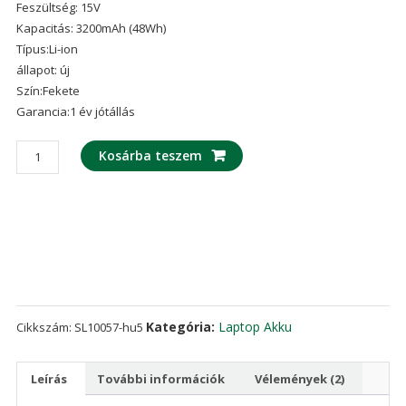
Feszültség: 15V
ből,
értékelés
Kapacitás: 3200mAh (48Wh)
alapján
Típus:Li-ion
állapot: új
Szín:Fekete
Garancia:1 év jótállás
laptop
Kosárba teszem
akku/akkumulátor
az
ASUS
GL752VL
mennyiség
Kategória:
Laptop Akku
Cikkszám:
SL10057-hu5
Leírás
További információk
Vélemények (2)