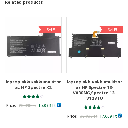
Related products
SALE!
SALE!
laptop akku/akkumulátor
laptop akku/akkumulátor
az HP Spectre X2
az HP Spectre 13-
V030NG,Spectre 13-
V123TU
Értékelés:
Original
Current
Price:
20,898
Ft
15,093
Ft
4.00
/ 5
price
price
Értékelés:
Original
Curre
Price:
38,030
Ft
17,609
Ft
4.00
was:
is:
/ 5
price
price
20,898 Ft
15,093 Ft