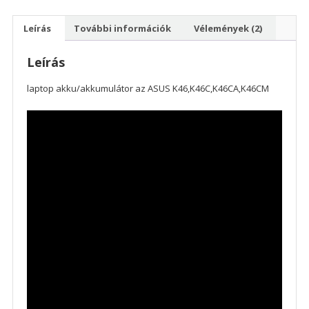
Leírás
További információk
Vélemények (2)
Leírás
laptop akku/akkumulátor az ASUS K46,K46C,K46CA,K46CM