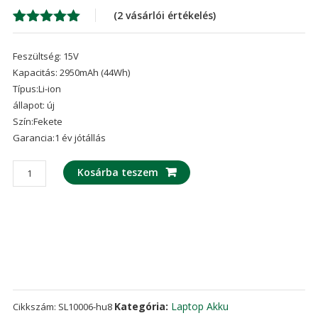
was:
is:
(
2
vásárlói értékelés)
16,254 Ft
11,
Értékelés
2
5.00
az 5-
Feszültség: 15V
ből,
értékelés
Kapacitás: 2950mAh (44Wh)
alapján
Típus:Li-ion
állapot: új
Szín:Fekete
Garancia:1 év jótállás
laptop
Kosárba teszem
akku/akkumulátor
az
ASUS
K46,K46C,K46CA,K46CM
mennyiség
Kategória:
Laptop Akku
Cikkszám:
SL10006-hu8