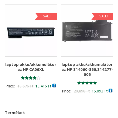
was:
is:
38,030 Ft
17,60
SALE!
SALE!
laptop akku/akkumulátor
laptop akku/akkumulátor
az HP CA06XL
az HP 814060-850,814277-
005
Értékelés:
Original
Current
Price:
18,576
Ft
13,416
Ft
4.00
Értékelés:
Original
Curre
Price:
20,898
Ft
15,093
Ft
/ 5
price
price
5.00
/ 5
price
price
was:
is:
was:
is:
18,576 Ft
13,416 Ft
20,898 Ft
15,09
Termékek