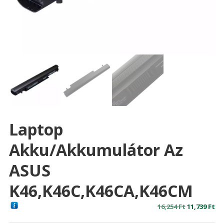
Laptop
Akku/akkumulátor Az
ASUS
K46,K46C,K46CA,K46CM
Original
Cu
16,254
Ft
11,739
Ft
price
pr