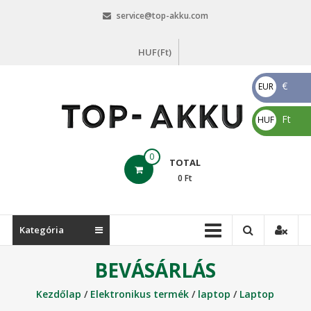
Skip
service@top-akku.com
to
content
HUF(Ft)
€
EUR
€
Ft
HUF
Ft
top-
0
TOTAL
akku.com
0
Ft
top-
akku.com
Kategória
BEVÁSÁRLÁS
Kezdőlap
/
Elektronikus termék
/
laptop
/
Laptop