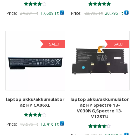
Értékelés:
Értékelés:
Original
Current
Original
Curre
Price:
24,381
Ft
17,609
Ft
Price:
28,793
Ft
20,795
Ft
4.00
5.00
/ 5
/ 5
price
price
price
price
was:
is:
was:
is:
24,381 Ft
17,609 Ft
28,793 Ft
20,79
SALE!
SALE!
laptop akku/akkumulátor
laptop akku/akkumulátor
az HP CA06XL
az HP Spectre 13-
V030NG,Spectre 13-
V123TU
Értékelés:
Original
Current
Price:
18,576
Ft
13,416
Ft
4.00
/ 5
price
price
Értékelés: