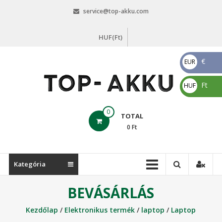
Skip
service@top-akku.com
to
content
HUF(Ft)
€
EUR
€
Ft
HUF
Ft
top-
0
TOTAL
akku.com
0
Ft
top-
akku.com
Kategória
BEVÁSÁRLÁS
Kezdőlap
/
Elektronikus termék
/
laptop
/
Laptop