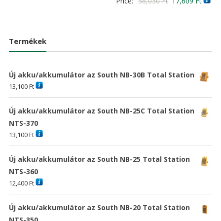
Original
Curre
Price:
38,030
Ft
17,609
Ft
4.00
was:
is:
/ 5
price
price
18,576 Ft
13,416 Ft
was:
is:
38,030 Ft
17,60
Termékek
Új akku/akkumulátor az South NB-30B Total Station
13,100
Ft
Új akku/akkumulátor az South NB-25C Total Station
NTS-370
13,100
Ft
Új akku/akkumulátor az South NB-25 Total Station
NTS-360
12,400
Ft
Új akku/akkumulátor az South NB-20 Total Station
NTS-350