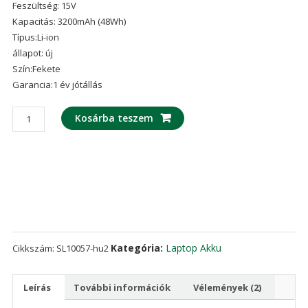
Feszültség: 15V
ből,
értékelés
Kapacitás: 3200mAh (48Wh)
alapján
Típus:Li-ion
állapot: új
Szín:Fekete
Garancia:1 év jótállás
laptop
Kosárba teszem
akku/akkumulátor
az
ASUS
L41LK2H
mennyiség
Kategória:
Laptop Akku
Cikkszám:
SL10057-hu2
Leírás
További információk
Vélemények (2)