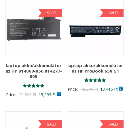
SALE!
SALE!
laptop akku/akkumulátor
laptop akku/akkumulátor
az HP 814060-850,814277-
az HP ProBook 650 G1
005
Értékelés:
Original
Curre
Price:
18,576
Ft
13,416
Ft
5.00
Értékelés:
Original
Current
Price:
20,898
Ft
15,093
Ft
/ 5
price
price
5.00
/ 5
price
price
was:
is:
was:
is:
18,576 Ft
13,41
20,898 Ft
15,093 Ft
SALE!
SALE!