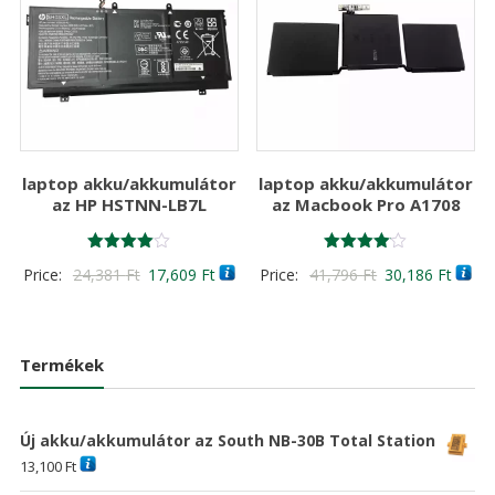
laptop akku/akkumulátor
laptop akku/akkumulátor
az HP HSTNN-LB7L
az Macbook Pro A1708
Értékelés:
Értékelés:
Original
Current
Original
Curre
Price:
24,381
Ft
17,609
Ft
Price:
41,796
Ft
30,186
Ft
4.00
4.00
/ 5
/ 5
price
price
price
price
was:
is:
was:
is:
24,381 Ft
17,609 Ft
41,796 Ft
30,18
Termékek
Új akku/akkumulátor az South NB-30B Total Station
13,100
Ft