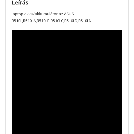
Leírás
laptop akku/akkumulátor az ASUS
R510L,R510LA,R510LB,R510LC,R510LD,R510LN