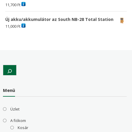
11,700
Ft
Új akku/akkumulátor az South NB-28 Total Station
11,000
Ft
Search
Menü
Üzlet
A fiókom
Kosár