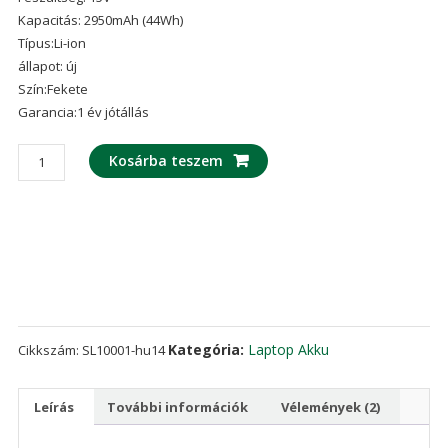
ből,
értékelés
Kapacitás: 2950mAh (44Wh)
alapján
Típus:Li-ion
állapot: új
Szín:Fekete
Garancia:1 év jótállás
laptop
Kosárba teszem
akku/akkumulátor
az
ASUS
R510L,R510LA,R510LB,R510LC,R510LD,R510LN
mennyiség
Kategória:
Laptop Akku
Cikkszám:
SL10001-hu14
Leírás
További információk
Vélemények (2)