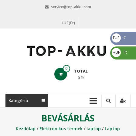
Skip
service@top-akku.com
to
content
HUF(Ft)
€
EUR
€
Ft
HUF
Ft
top-
0
TOTAL
akku.com
0
Ft
top-
akku.com
Kategória
BEVÁSÁRLÁS
Kezdőlap
/
Elektronikus termék
/
laptop
/
Laptop