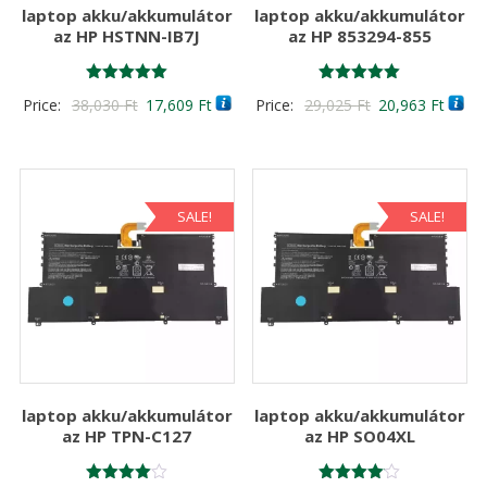
laptop akku/akkumulátor
laptop akku/akkumulátor
az HP HSTNN-IB7J
az HP 853294-855
Értékelés:
Értékelés:
Original
Current
Original
Curre
Price:
38,030
Ft
17,609
Ft
Price:
29,025
Ft
20,963
Ft
5.00
5.00
/ 5
/ 5
price
price
price
price
was:
is:
was:
is:
38,030 Ft
17,609 Ft
29,025 Ft
20,96
SALE!
SALE!
laptop akku/akkumulátor
laptop akku/akkumulátor
az HP TPN-C127
az HP SO04XL