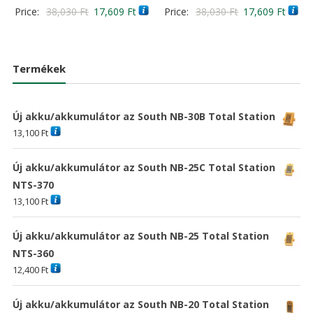
Értékelés:
Értékelés:
Original
Current
Original
Curre
Price:
38,030
Ft
17,609
Ft
Price:
38,030
Ft
17,609
Ft
4.00
4.00
/ 5
/ 5
price
price
price
price
was:
is:
was:
is:
38,030 Ft
17,609 Ft
38,030 Ft
17,60
Termékek
Új akku/akkumulátor az South NB-30B Total Station
13,100
Ft
Új akku/akkumulátor az South NB-25C Total Station
NTS-370
13,100
Ft
Új akku/akkumulátor az South NB-25 Total Station
NTS-360
12,400
Ft
Új akku/akkumulátor az South NB-20 Total Station