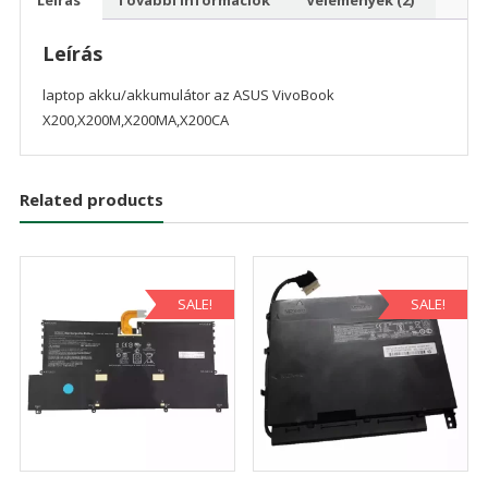
Leírás
laptop akku/akkumulátor az ASUS VivoBook
X200,X200M,X200MA,X200CA
Related products
SALE!
SALE!