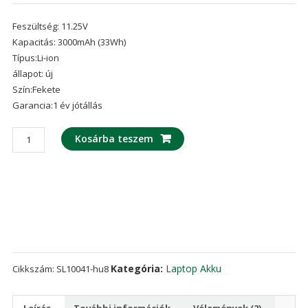
Értékelés
2
5.00
az 5-
Feszültség: 11.25V
ből,
értékelés
Kapacitás: 3000mAh (33Wh)
alapján
Típus:Li-ion
állapot: új
Szín:Fekete
Garancia:1 év jótállás
laptop
Kosárba teszem
akku/akkumulátor
az
ASUS
VivoBook
X200,X200M,X200MA,X200CA
mennyiség
Kategória:
Laptop Akku
Cikkszám:
SL10041-hu8
Leírás
További információk
Vélemények (2)