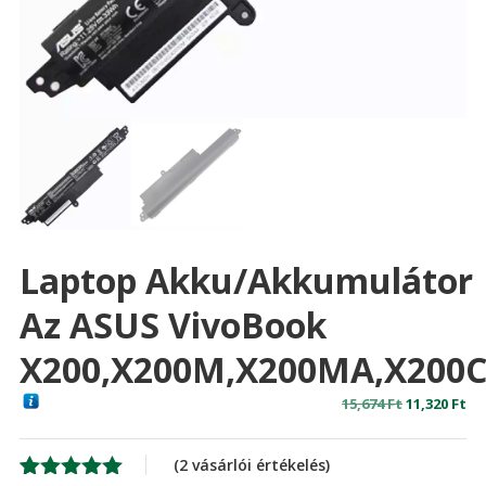
Laptop Akku/akkumulátor
Az ASUS VivoBook
X200,X200M,X200MA,X200
Original
Cu
15,674
Ft
11,320
Ft
price
pr
was:
is:
(
2
vásárlói értékelés)
15,674 Ft
11,