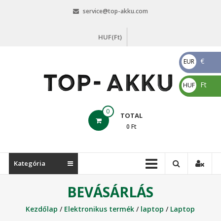
Skip
service@top-akku.com
to
content
HUF(Ft)
€
EUR
€
Ft
HUF
Ft
top-
0
TOTAL
akku.com
0
Ft
top-
akku.com
Kategória
BEVÁSÁRLÁS
Kezdőlap
/
Elektronikus termék
/
laptop
/
Laptop