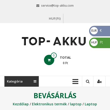
Skip
service@top-akku.com
to
content
HUF(Ft)
€
EUR
€
Ft
HUF
Ft
top-
0
TOTAL
akku.com
0
Ft
top-
akku.com
Kategória
BEVÁSÁRLÁS
Kezdőlap
/
Elektronikus termék
/
laptop
/
Laptop