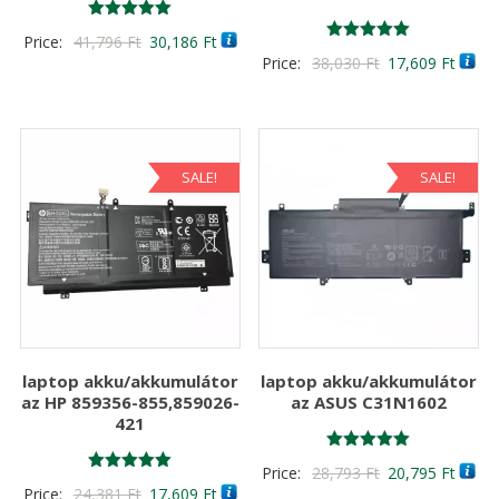
Értékelés:
Original
Current
Price:
41,796
Ft
30,186
Ft
5.00
Értékelés:
Original
Curre
Price:
38,030
Ft
17,609
Ft
/ 5
price
price
5.00
/ 5
price
price
was:
is:
was:
is:
41,796 Ft
30,186 Ft
38,030 Ft
17,60
SALE!
SALE!
laptop akku/akkumulátor
laptop akku/akkumulátor
az HP 859356-855,859026-
az ASUS C31N1602
421
Értékelés:
Original
Curre
Price:
28,793
Ft
20,795
Ft
5.00
Értékelés:
Original
Current
Price:
24,381
Ft
17,609
Ft
/ 5
5.00