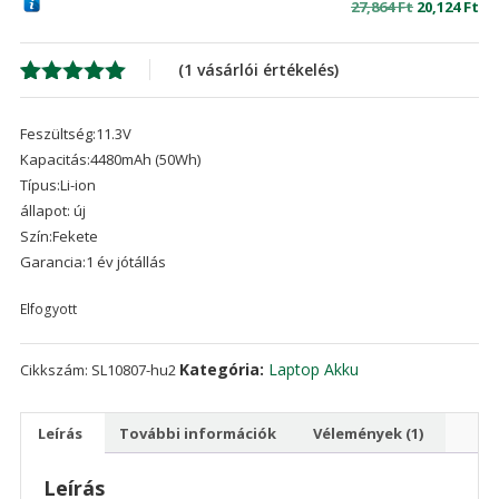
Original
Cu
27,864
Ft
20,124
Ft
price
pr
was:
is:
(
1
vásárlói értékelés)
27,864 Ft
20,
Értékelés
1
5.00
az 5-
Feszültség:11.3V
ből,
értékelés
Kapacitás:4480mAh (50Wh)
alapján
Típus:Li-ion
állapot: új
Szín:Fekete
Garancia:1 év jótállás
Elfogyott
Kategória:
Laptop Akku
Cikkszám:
SL10807-hu2
Leírás
További információk
Vélemények (1)
Leírás