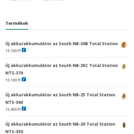
price
price
/ 5
price
price
was:
is:
was:
is:
28,793 Ft
20,79
24,381 Ft
17,609 Ft
Termékek
Új akku/akkumulátor az South NB-30B Total Station
13,100
Ft
Új akku/akkumulátor az South NB-25C Total Station
NTS-370
13,100
Ft
Új akku/akkumulátor az South NB-25 Total Station
NTS-360
12,400
Ft
Új akku/akkumulátor az South NB-20 Total Station
NTS-350