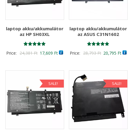
laptop akku/akkumulátor
laptop akku/akkumulátor
az HP SH03XL
az ASUS C31N1602
Értékelés:
Értékelés:
Original
Current
Original
Curre
Price:
24,381
Ft
17,609
Ft
Price:
28,793
Ft
20,795
Ft
5.00
5.00
/ 5
/ 5
price
price
price
price
was:
is:
was:
is:
24,381 Ft
17,609 Ft
28,793 Ft
20,79
SALE!
SALE!