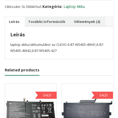
87-
Kategória:
Laptop Akku
Cikkszám:
SL10044-hu5
W540S-
4W42,6-
Leírás
További információk
Vélemények (2)
87-
W540S-
427
Leírás
mennyiség
laptop akku/akkumulátor az CLEVO 6-87-W540S-4W41,6-87-
W540S-4W42,6-87-W540S-427
Related products
SALE!
SALE!