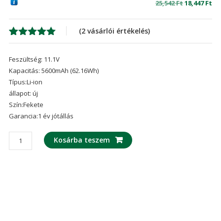
Original
Cu
25,542
Ft
18,447
Ft
price
pr
was:
is:
(
2
vásárlói értékelés)
25,542 Ft
18,
Értékelés
2
5.00
az 5-
Feszültség: 11.1V
ből,
értékelés
Kapacitás: 5600mAh (62.16Wh)
alapján
Típus:Li-ion
állapot: új
Szín:Fekete
Garancia:1 év jótállás
laptop
Kosárba teszem
akku/akkumulátor
az
CLEVO
6-
87-
W540S-
4W41,6-