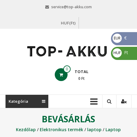
Skip
service@top-akku.com
to
content
HUF(Ft)
€
EUR
€
Ft
HUF
Ft
top-
0
TOTAL
akku.com
0
Ft
top-
akku.com
Kategória
BEVÁSÁRLÁS
Kezdőlap
/
Elektronikus termék
/
laptop
/
Laptop