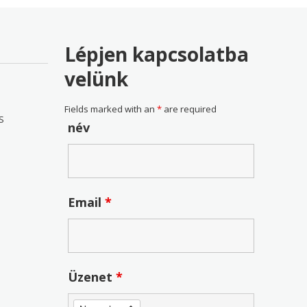
Lépjen kapcsolatba
velünk
Fields marked with an
*
are required
S
név
Email
*
Üzenet
*