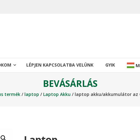
IÓKOM
LÉPJEN KAPCSOLATBA VELÜNK
GYIK
M
BEVÁSÁRLÁS
us termék
/
laptop
/
Laptop Akku
/ laptop akku/akkumulátor az
Laptop