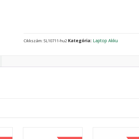
CLEVO
6-
87-
W945S-
42F
mennyiség
Kategória:
Laptop Akku
Cikkszám:
SL10711-hu2