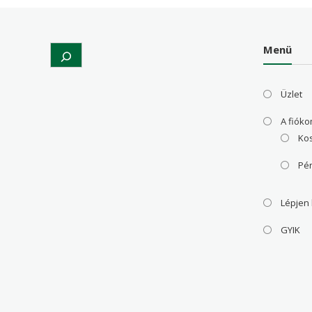
Menü
Search
Üzlet
A fiók
Ko
Pé
Lépjen
GYIK