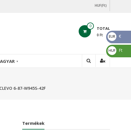
HUF(Ft)
0
TOTAL
0
Ft
€
EUR
€
Ft
HUF
Ft
AGYAR
▼
 CLEVO 6-87-W945S-42F
Termékek