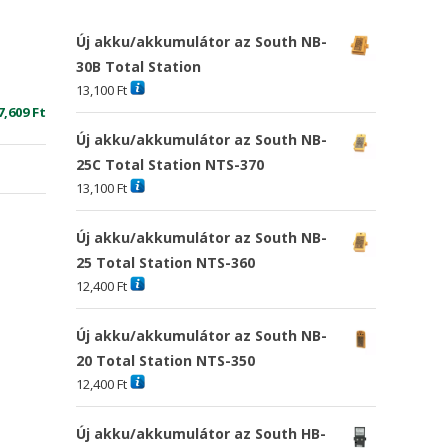
Új akku/akkumulátor az South NB-
30B Total Station
13,100
Ft
riginal
Current
7,609
Ft
rice
price
Új akku/akkumulátor az South NB-
as:
is:
25C Total Station NTS-370
4,381 Ft
17,609 Ft
13,100
Ft
Új akku/akkumulátor az South NB-
25 Total Station NTS-360
12,400
Ft
Új akku/akkumulátor az South NB-
20 Total Station NTS-350
12,400
Ft
Új akku/akkumulátor az South HB-