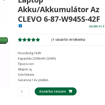
Akku/akkumulátor Az
CLEVO 6-87-W945S-42F
O
24,381
Ft
1
p
w
(
1
vásárlói értékelés)
2
Értékelés
1
5.00
az 5-
Feszültség:14.8V
ből,
értékelés
Kapacitás:2200mAh (32Wh)
alapján
Típus:Li-ion
állapot: új
Szín:Fekete
Garancia:1 év jótállás
laptop
Kosárba teszem
akku/akkumulátor
az