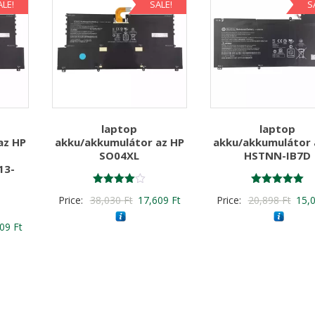
ALE!
SALE!
S
laptop
laptop
az HP
akku/akkumulátor az HP
akku/akkumulátor 
SO04XL
HSTNN-IB7D
13-
Értékelés:
Értékelés:
Original
Current
Origi
Price:
38,030
Ft
17,609
Ft
Price:
20,898
Ft
15,
4.00
5.00
/ 5
/ 5
price
price
price
nal
Current
609
Ft
was:
is:
was:
price
38,030 Ft
17,609 Ft
20,8
is:
30 Ft
17,609 Ft