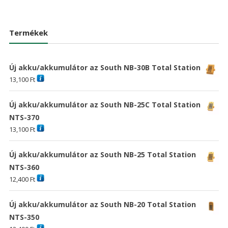
price
price
price
price
was:
is:
was:
is:
18,576 Ft
13,416 Ft
20,898 Ft
15,09
Termékek
Új akku/akkumulátor az South NB-30B Total Station
13,100
Ft
Új akku/akkumulátor az South NB-25C Total Station
NTS-370
13,100
Ft
Új akku/akkumulátor az South NB-25 Total Station
NTS-360
12,400
Ft
Új akku/akkumulátor az South NB-20 Total Station
NTS-350