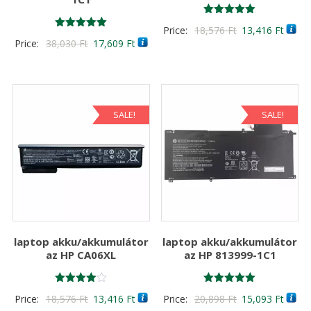
Értékelés:
Original
Curre
Price:
18,576
Ft
13,416
Ft
5.00
Értékelés:
Original
Current
Price:
38,030
Ft
17,609
Ft
/ 5
price
price
5.00
/ 5
price
price
was:
is:
was:
is:
18,576 Ft
13,41
38,030 Ft
17,609 Ft
SALE!
SALE!
laptop akku/akkumulátor
laptop akku/akkumulátor
az HP CA06XL
az HP 813999-1C1
Értékelés:
Értékelés:
Original
Current
Original
Curre
Price:
18,576
Ft
13,416
Ft
Price:
20,898
Ft
15,093
Ft
4.00
5.00
/ 5
/ 5