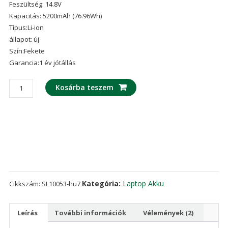
Feszültség: 14.8V
ből,
értékelés
Kapacitás: 5200mAh (76.96Wh)
alapján
Típus:Li-ion
állapot: új
Szín:Fekete
Garancia:1 év jótállás
laptop
Kosárba teszem
akku/akkumulátor
az
CLEVO
P170
mennyiség
Kategória:
Laptop Akku
Cikkszám:
SL10053-hu7
Leírás
További információk
Vélemények (2)