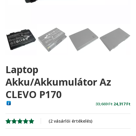
Laptop
Akku/akkumulátor Az
CLEVO P170
Original
Cu
33,669
Ft
24,317
Ft
price
pr
was:
is:
(
2
vásárlói értékelés)
33,669 Ft
24,
Értékelés
2
5.00
az 5-