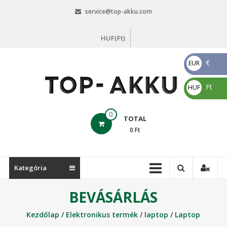
Skip
service@top-akku.com
to
content
HUF(Ft)
€
EUR
€
Ft
HUF
Ft
top-
0
TOTAL
akku.com
0
Ft
top-
akku.com
Kategória
BEVÁSÁRLÁS
Kezdőlap
/
Elektronikus termék
/
laptop
/
Laptop