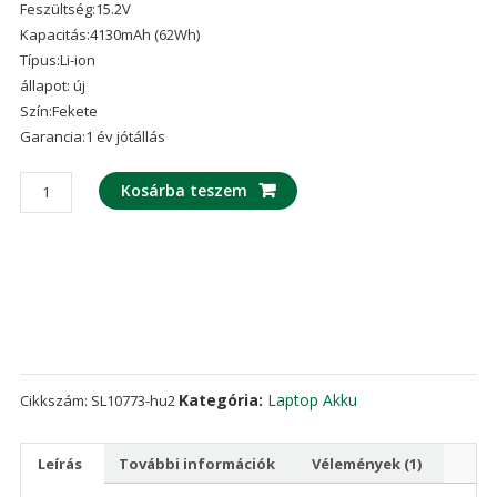
Feszültség:15.2V
ből,
értékelés
Kapacitás:4130mAh (62Wh)
alapján
Típus:Li-ion
állapot: új
Szín:Fekete
Garancia:1 év jótállás
laptop
Kosárba teszem
akku/akkumulátor
az
DELL
Alienware
13
R2
mennyiség
Kategória:
Laptop Akku
Cikkszám:
SL10773-hu2
Leírás
További információk
Vélemények (1)