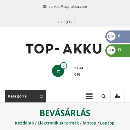
Skip
service@top-akku.com
to
content
HUF(Ft)
€
EUR
€
Ft
HUF
Ft
top-
0
TOTAL
akku.com
0
Ft
top-
akku.com
Kategória
BEVÁSÁRLÁS
Kezdőlap
/
Elektronikus termék
/
laptop
/
Laptop