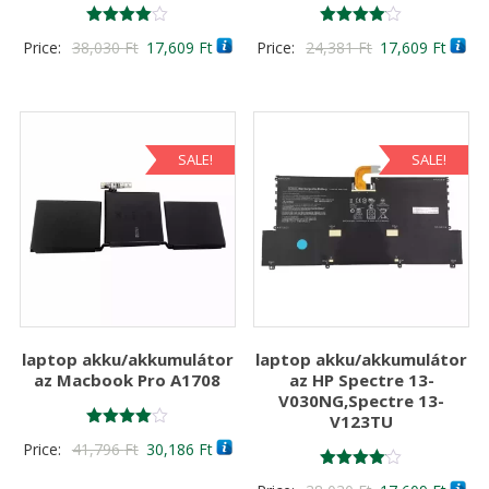
Értékelés:
Értékelés:
Original
Current
Original
Curre
Price:
38,030
Ft
17,609
Ft
Price:
24,381
Ft
17,609
Ft
4.00
4.00
/ 5
/ 5
price
price
price
price
was:
is:
was:
is:
38,030 Ft
17,609 Ft
24,381 Ft
17,60
SALE!
SALE!
laptop akku/akkumulátor
laptop akku/akkumulátor
az Macbook Pro A1708
az HP Spectre 13-
V030NG,Spectre 13-
V123TU
Értékelés:
Original
Current
Price:
41,796
Ft
30,186
Ft
4.00
/ 5
price
price
Értékelés: