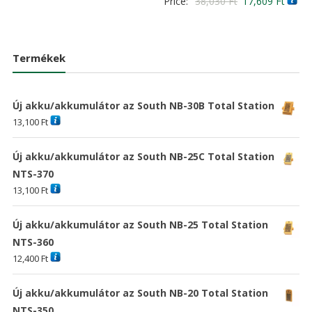
Original
Curre
Price:
38,030
Ft
17,609
Ft
4.00
was:
is:
/ 5
price
price
41,796 Ft
30,186 Ft
was:
is:
38,030 Ft
17,60
Termékek
Új akku/akkumulátor az South NB-30B Total Station
13,100
Ft
Új akku/akkumulátor az South NB-25C Total Station
NTS-370
13,100
Ft
Új akku/akkumulátor az South NB-25 Total Station
NTS-360
12,400
Ft
Új akku/akkumulátor az South NB-20 Total Station
NTS-350