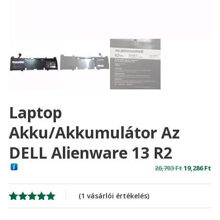
Laptop
Akku/akkumulátor Az
DELL Alienware 13 R2
Original
Cu
26,703
Ft
19,286
Ft
price
pr
was:
is:
(
1
vásárlói értékelés)
26,703 Ft
19,
Értékelés
1
5.00
az 5-