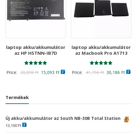
laptop akku/akkumulátor
laptop akku/akkumulátor
az HP HSTNN-IB7D
az Macbook Pro A1713
Értékelés:
Értékelés:
Original
Current
Original
Curre
Price:
20,898
Ft
15,093
Ft
Price:
41,796
Ft
30,186
Ft
5.00
5.00
/ 5
/ 5
price
price
price
price
was:
is:
was:
is:
20,898 Ft
15,093 Ft
41,796 Ft
30,18
Termékek
Új akku/akkumulátor az South NB-30B Total Station
13,100
Ft