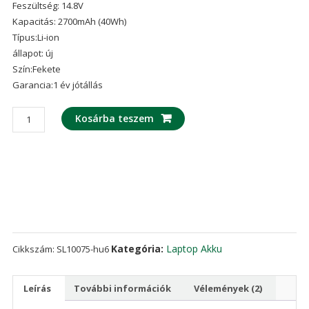
Feszültség: 14.8V
ből,
értékelés
Kapacitás: 2700mAh (40Wh)
alapján
Típus:Li-ion
állapot: új
Szín:Fekete
Garancia:1 év jótállás
laptop
Kosárba teszem
akku/akkumulátor
az
DELL
HD4J0
mennyiség
Kategória:
Laptop Akku
Cikkszám:
SL10075-hu6
Leírás
További információk
Vélemények (2)