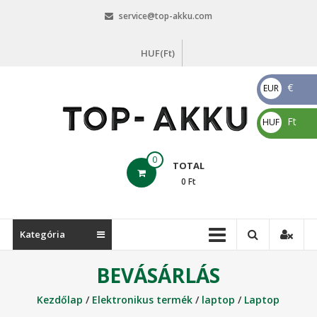
Skip
service@top-akku.com
to
content
HUF(Ft)
€
EUR
€
Ft
HUF
Ft
top-
0
TOTAL
akku.com
0
Ft
top-
akku.com
Kategória
BEVÁSÁRLÁS
Kezdőlap
/
Elektronikus termék
/
laptop
/
Laptop