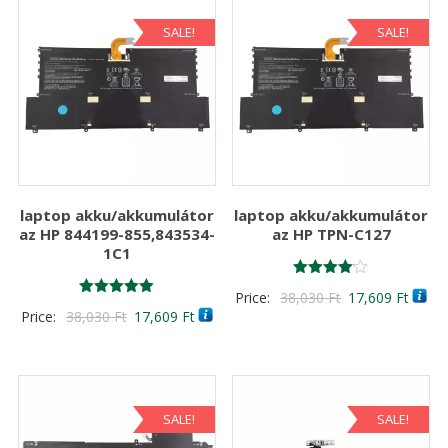
SALE!
SALE!
laptop akku/akkumulátor
laptop akku/akkumulátor
az HP 844199-855,843534-
az HP TPN-C127
1C1
Értékelés:
Original
Curre
Price:
38,030
Ft
17,609
Ft
4.00
Értékelés:
Original
Current
Price:
38,030
Ft
17,609
Ft
/ 5
price
price
5.00
/ 5
price
price
was:
is:
was:
is:
38,030 Ft
17,60
38,030 Ft
17,609 Ft
SALE!
SALE!