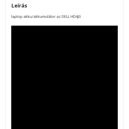
Leírás
laptop akku/akkumulátor az DELL HD4J0