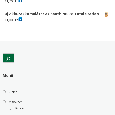
11,700
Ft
Új akku/akkumulátor az South NB-28 Total Station
11,000
Ft
Search
Menü
Üzlet
A fiókom
Kosár