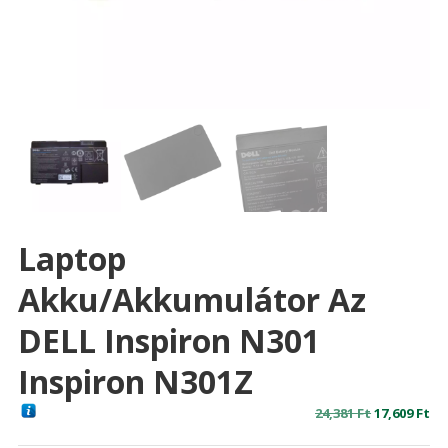
Laptop
Akku/akkumulátor Az
DELL Inspiron N301
Inspiron N301Z
Original
Cu
24,381
Ft
17,609
Ft
price
pr