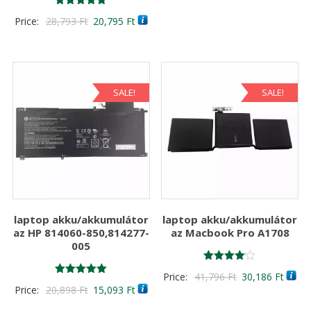
Értékelés:
was:
is:
Original
Current
Price:
28,793
Ft
20,795
Ft
5.00
20,898 Ft
15,09
/ 5
price
price
was:
is:
28,793 Ft
20,795 Ft
SALE!
SALE!
laptop akku/akkumulátor
laptop akku/akkumulátor
az HP 814060-850,814277-
az Macbook Pro A1708
005
Értékelés:
Original
Curre
Price:
41,796
Ft
30,186
Ft
4.00
Értékelés:
Original
Current
Price:
20,898
Ft
15,093
Ft
/ 5
price
price
5.00
/ 5
price
price
was:
is: