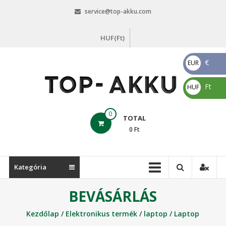
Skip
service@top-akku.com
to
content
HUF(Ft)
€
EUR
€
Ft
HUF
Ft
top-
0
TOTAL
akku.com
0
Ft
top-
akku.com
Kategória
BEVÁSÁRLÁS
Kezdőlap
/
Elektronikus termék
/
laptop
/
Laptop