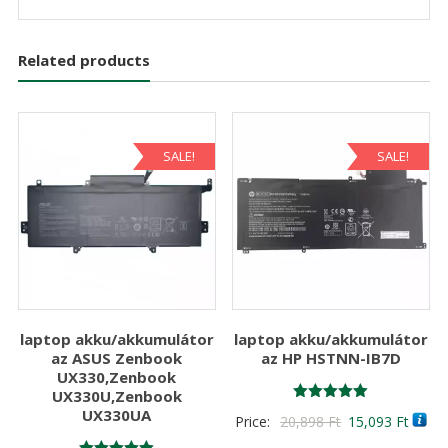
Related products
SALE!
SALE!
laptop akku/akkumulátor
laptop akku/akkumulátor
az ASUS Zenbook
az HP HSTNN-IB7D
UX330,Zenbook
UX330U,Zenbook
Értékelés:
UX330UA
Original
Curre
Price:
20,898
Ft
15,093
Ft
5.00
/ 5
price
price