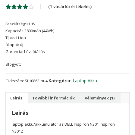
was:
is:
(
1
vásárlói értékelés)
24,381 Ft
17,
Értékelés
1
4.00
az
Feszültség:11.1V
5-ből,
értékelés
Kapacitás:3800mAh (44Wh)
alapján
Típus:Li-ion
állapot: új
Garancia:1 év jótállás
Elfogyott
Kategória:
Laptop Akku
Cikkszám:
SL10863-hu4
Leírás
További információk
Vélemények (1)
Leírás
laptop akku/akkumulátor az DELL Inspiron N301 Inspiron
N301Z