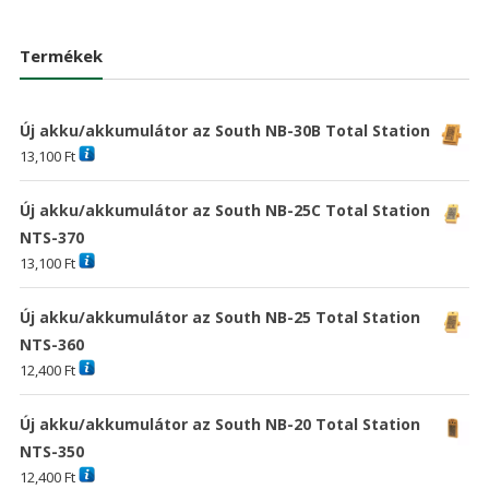
was:
is:
41,796 Ft
30,18
20,898 Ft
15,093 Ft
Termékek
Új akku/akkumulátor az South NB-30B Total Station
13,100
Ft
Új akku/akkumulátor az South NB-25C Total Station
NTS-370
13,100
Ft
Új akku/akkumulátor az South NB-25 Total Station
NTS-360
12,400
Ft
Új akku/akkumulátor az South NB-20 Total Station
NTS-350
12,400
Ft