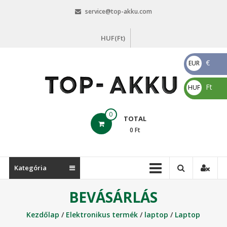
Skip
service@top-akku.com
to
content
HUF(Ft)
€
EUR
€
Ft
HUF
Ft
top-
0
TOTAL
akku.com
0
Ft
top-
akku.com
Kategória
BEVÁSÁRLÁS
Kezdőlap
/
Elektronikus termék
/
laptop
/
Laptop