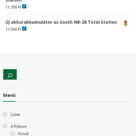
11,700
Ft
Új akku/akkumulátor az South NB-28 Total Station
11,000
Ft
Search
Menü
Üzlet
A fiókom
Kosár