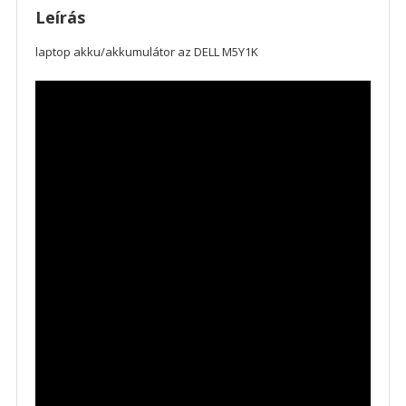
Leírás
laptop akku/akkumulátor az DELL M5Y1K