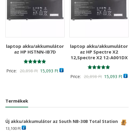
laptop akku/akkumulátor
laptop akku/akkumulátor
az HP HSTNN-IB7D
az HP Spectre X2
12,Spectre X2 12-A001DX
Értékelés:
Original
Current
Price:
20,898
Ft
15,093
Ft
5.00
Értékelés:
Original
Curre
Price:
20,898
Ft
15,093
Ft
/ 5
price
price
5.00
/ 5
price
price
was:
is:
was:
is:
20,898 Ft
15,093 Ft
20,898 Ft
15,09
Termékek
Új akku/akkumulátor az South NB-30B Total Station
13,100
Ft