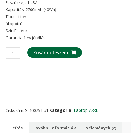
Feszültség: 14.8V
ből,
értékelés
Kapacitás: 2700mAh (40Wh)
alapján
Típus:Li-ion
állapot: új
Szín:Fekete
Garancia:1 év jótállás
laptop
Kosárba teszem
akku/akkumulátor
az
DELL
M5Y1K
mennyiség
Kategória:
Laptop Akku
Cikkszám:
SL10075-hu1
Leírás
További információk
Vélemények (2)