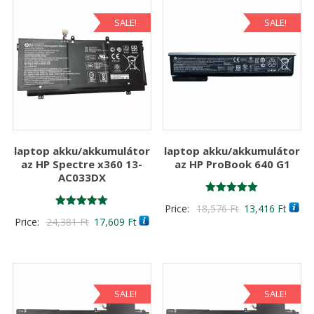
SALE!
SALE!
laptop akku/akkumulátor
laptop akku/akkumulátor
az HP Spectre x360 13-
az HP ProBook 640 G1
AC033DX
Értékelés:
Original
Curre
Price:
18,576
Ft
13,416
Ft
5.00
Értékelés:
Original
Current
Price:
24,381
Ft
17,609
Ft
/ 5
price
price
5.00
/ 5
price
price
was:
is:
was:
is:
18,576 Ft
13,41
24,381 Ft
17,609 Ft
SALE!
SALE!