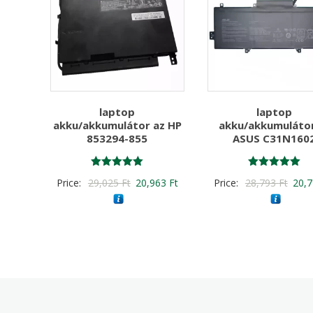
laptop
laptop
akku/akkumulátor az HP
akku/akkumulátor
853294-855
ASUS C31N160
Értékelés:
Értékelés:
Original
Current
Origi
Price:
29,025
Ft
20,963
Ft
Price:
28,793
Ft
20,
5.00
5.00
/ 5
/ 5
price
price
price
was:
is:
was:
29,025 Ft
20,963 Ft
28,7