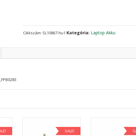
FPCBP373,FMVNBP222,FPB0283
mennyiség
Kategória:
Laptop Akku
Cikkszám:
SL10867-hu1
2,FPB0283
ALE!
SALE!
S