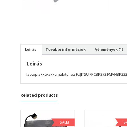
Leírás
További információk
Vélemények (1)
Leírás
laptop akku/akkumulátor az FUJITSU FPCBP373,FMVNBP22
Related products
SALE!
S