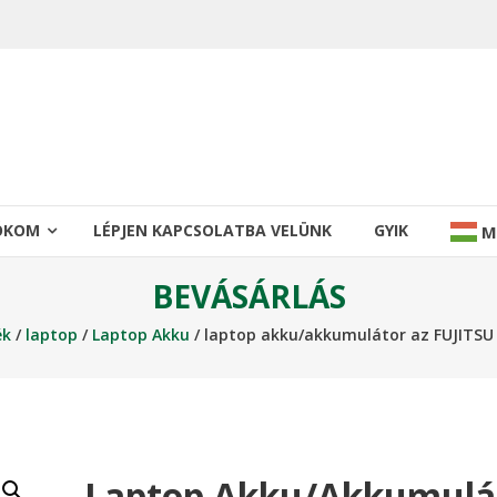
IÓKOM
LÉPJEN KAPCSOLATBA VELÜNK
GYIK
M
BEVÁSÁRLÁS
ék
/
laptop
/
Laptop Akku
/ laptop akku/akkumulátor az FUJITS
Laptop Akku/akkumulá