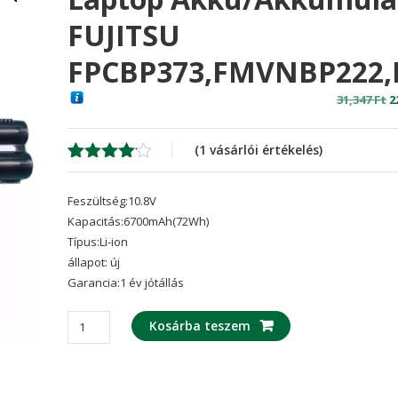
FUJITSU
FPCBP373,FMVNBP222,
O
31,347
Ft
2
p
w
(
1
vásárlói értékelés)
3
Értékelés
1
4.00
az
Feszültség:10.8V
5-ből,
értékelés
Kapacitás:6700mAh(72Wh)
alapján
Típus:Li-ion
állapot: új
Garancia:1 év jótállás
laptop
Kosárba teszem
akku/akkumulátor
az
FUJITSU