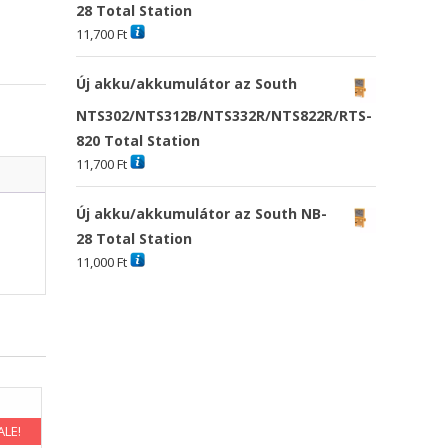
28 Total Station
11,700
Ft
Új akku/akkumulátor az South
NTS302/NTS312B/NTS332R/NTS822R/RTS-
820 Total Station
11,700
Ft
Új akku/akkumulátor az South NB-
28 Total Station
11,000
Ft
ALE!