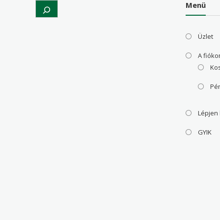
Menü
Search
Üzlet
A fiók
Ko
Pé
Lépjen
GYIK