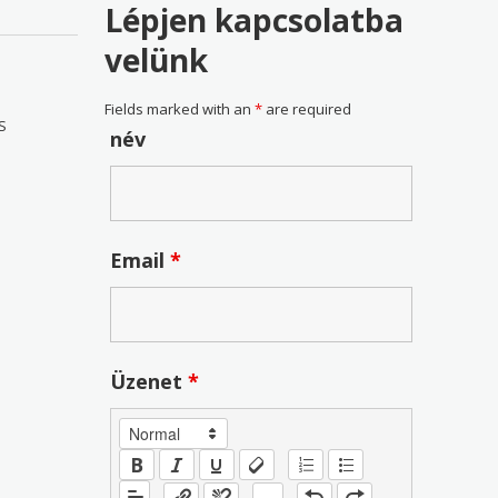
Lépjen kapcsolatba
velünk
Fields marked with an
*
are required
S
név
Email
*
Üzenet
*