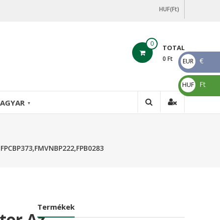
HUF(Ft)
0
TOTAL
0
Ft
€
EUR
€
Ft
HUF
Ft
AGYAR
▼
U FPCBP373,FMVNBP222,FPB0283
Termékek
tor Az