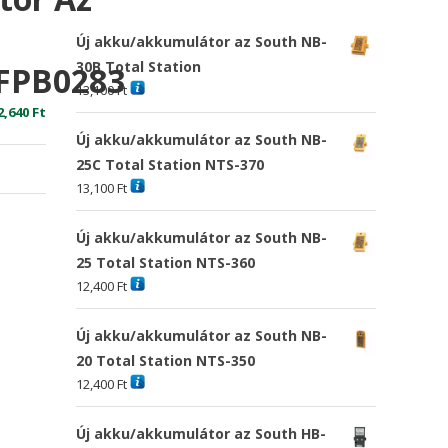
Új akku/akkumulátor az South NB-
30B Total Station
FPB0283
13,100
Ft
riginal
Current
2,640
Ft
rice
price
Új akku/akkumulátor az South NB-
as:
is:
25C Total Station NTS-370
1,347 Ft
22,640 Ft
13,100
Ft
Új akku/akkumulátor az South NB-
25 Total Station NTS-360
12,400
Ft
Új akku/akkumulátor az South NB-
20 Total Station NTS-350
12,400
Ft
Új akku/akkumulátor az South HB-