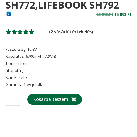
SH772,LIFEBOOK SH792
Original
Cu
20,898
Ft
15,093
Ft
price
pr
was:
is:
(
2
vásárlói értékelés)
20,898 Ft
15,
Értékelés
2
5.00
az 5-
Feszültség: 10.8V
ből,
értékelés
Kapacitás: 6700mAh (72Wh)
alapján
Típus:Li-ion
állapot: új
Szín:Fekete
Garancia:1 év jótállás
laptop
Kosárba teszem
akku/akkumulátor
az
FUJITSU
LIFEBOOK
SH761,LIFEBOOK