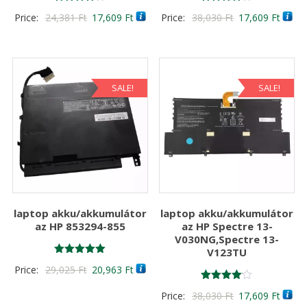
Értékelés:
Értékelés:
Original
Current
Original
Curre
Price:
24,381
Ft
17,609
Ft
Price:
38,030
Ft
17,609
Ft
4.00
4.00
/ 5
/ 5
price
price
price
price
was:
is:
was:
is:
24,381 Ft
17,609 Ft
38,030 Ft
17,60
SALE!
SALE!
laptop akku/akkumulátor
laptop akku/akkumulátor
az HP 853294-855
az HP Spectre 13-
V030NG,Spectre 13-
V123TU
Értékelés:
Original
Current
Price:
29,025
Ft
20,963
Ft
5.00
/ 5
price
price
Értékelés:
Original
Curre
Price:
38,030
Ft
17,609
Ft
4.00
was:
is: