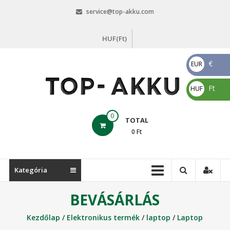
Skip
service@top-akku.com
to
content
HUF(Ft)
€
EUR
€
Ft
HUF
Ft
top-
0
TOTAL
akku.com
0
Ft
top-
akku.com
Kategória
BEVÁSÁRLÁS
Kezdőlap
/
Elektronikus termék
/
laptop
/
Laptop