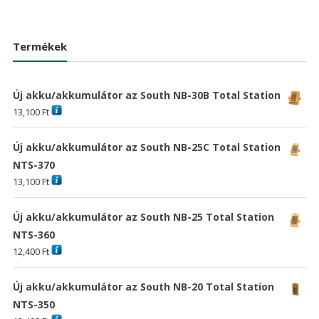
/ 5
price
price
29,025 Ft
20,963 Ft
was:
is:
38,030 Ft
17,60
Termékek
Új akku/akkumulátor az South NB-30B Total Station
13,100
Ft
Új akku/akkumulátor az South NB-25C Total Station
NTS-370
13,100
Ft
Új akku/akkumulátor az South NB-25 Total Station
NTS-360
12,400
Ft
Új akku/akkumulátor az South NB-20 Total Station
NTS-350