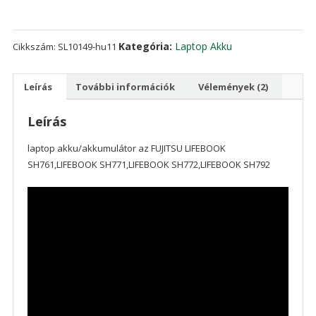
SH771,LIFEBOOK
SH772,LIFEBOOK
SH792
Kategória:
Laptop Akku
Cikkszám:
SL10149-hu11
mennyiség
Leírás
További információk
Vélemények (2)
Leírás
laptop akku/akkumulátor az FUJITSU LIFEBOOK
SH761,LIFEBOOK SH771,LIFEBOOK SH772,LIFEBOOK SH792