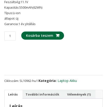
Feszültség:11.1V
ből,
értékelés
Kapacitás:5500mAh(62Wh)
alapján
Típus:Li-ion
állapot: új
Garancia:1 év jótállás
laptop
Kosárba teszem
akku/akkumulátor
az
HASEE
N950BAT-
6
mennyiség
Kategória:
Laptop Akku
Cikkszám:
SL10962-hu1
Leírás
További információk
Vélemények (1)
Leírás