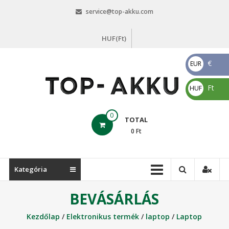
Skip
service@top-akku.com
to
content
HUF(Ft)
€
EUR
€
Ft
HUF
Ft
top-
0
TOTAL
akku.com
0
Ft
top-
akku.com
Kategória
BEVÁSÁRLÁS
Kezdőlap
/
Elektronikus termék
/
laptop
/
Laptop