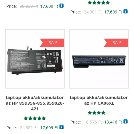
Értékelés:
Original
Current
Price:
38,030
Ft
17,609
Ft
5.00
Értékelés:
Original
Curre
Price:
24,381
Ft
17,609
Ft
/ 5
price
price
5.00
/ 5
price
price
was:
is:
was:
is:
38,030 Ft
17,609 Ft
24,381 Ft
17,60
SALE!
SALE!
laptop akku/akkumulátor
laptop akku/akkumulátor
az HP 859356-855,859026-
az HP CA06XL
421
Értékelés:
Original
Curre
Price:
18,576
Ft
13,416
Ft
4.00
Értékelés:
Original
Current
Price:
24,381
Ft
17,609
Ft
/ 5
price
price
5.00
/ 5