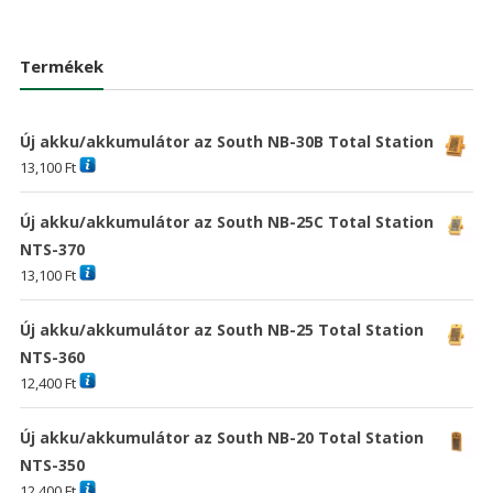
price
price
was:
is:
was:
is:
18,576 Ft
13,41
24,381 Ft
17,609 Ft
Termékek
Új akku/akkumulátor az South NB-30B Total Station
13,100
Ft
Új akku/akkumulátor az South NB-25C Total Station
NTS-370
13,100
Ft
Új akku/akkumulátor az South NB-25 Total Station
NTS-360
12,400
Ft
Új akku/akkumulátor az South NB-20 Total Station
NTS-350
12,400
Ft