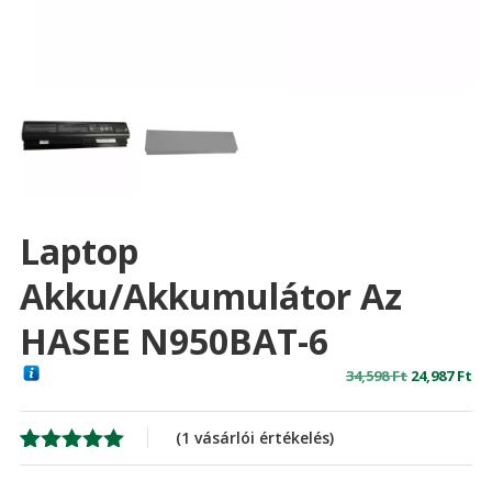
Laptop
Akku/akkumulátor Az
HASEE N950BAT-6
Original
Cu
34,598
Ft
24,987
Ft
price
pr
was:
is:
(
1
vásárlói értékelés)
34,598 Ft
24,
Értékelés
1
5.00
az 5-