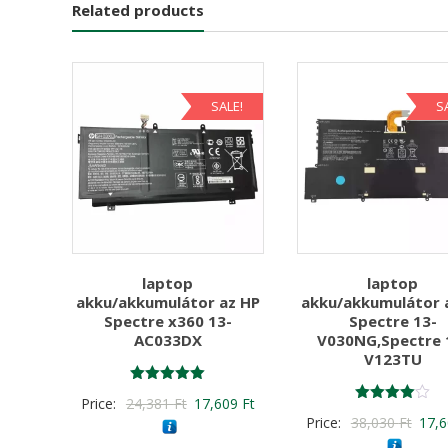
Related products
SALE!
S
laptop
laptop
akku/akkumulátor az HP
akku/akkumulátor 
Spectre x360 13-
Spectre 13-
AC033DX
V030NG,Spectre 
V123TU
Értékelés:
Original
Current
Price:
24,381
Ft
17,609
Ft
5.00
Értékelés:
Origi
Price:
38,030
Ft
17,
/ 5
price
price
4.00
/ 5
price