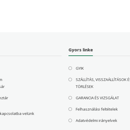
41,796 Ft
30,186 Ft
20,8
is:
30 Ft
17,609 Ft
Gyors linke
GYIK
om
SZÁLLÍTÁS, VISSZAÁLLÍTÁSOK É
sár
TÖRLÉSEK
nztár
GARANCIA ÉS VIZSGÁLAT
Felhasználási feltételek
 kapcsolatba velünk
Adatvédelmi irányelvek