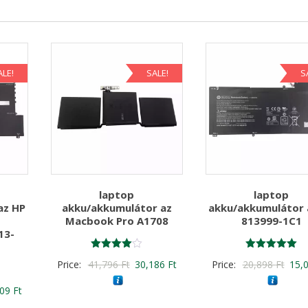
ALE!
SALE!
S
laptop
laptop
az HP
akku/akkumulátor az
akku/akkumulátor 
Macbook Pro A1708
813999-1C1
13-
Értékelés:
Értékelés:
Original
Current
Origi
Price:
41,796
Ft
30,186
Ft
Price:
20,898
Ft
15,
4.00
5.00
/ 5
/ 5
price
price
price
nal
Current
609
Ft
was:
is:
was:
price