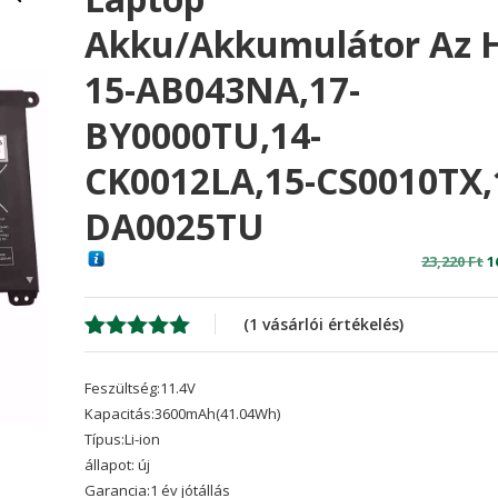
Akku/akkumulátor Az 
15-AB043NA,17-
BY0000TU,14-
CK0012LA,15-CS0010TX,
DA0025TU
O
23,220
Ft
1
p
w
(
1
vásárlói értékelés)
2
Értékelés
1
5.00
az 5-
Feszültség:11.4V
ből,
értékelés
Kapacitás:3600mAh(41.04Wh)
alapján
Típus:Li-ion
állapot: új
Garancia:1 év jótállás