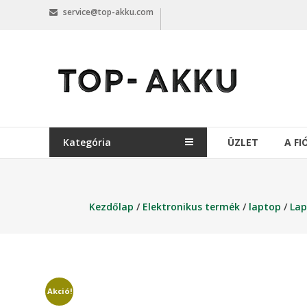
Skip
service@top-akku.com
to
content
top-
akku.com
top-
akku.com
Kategória
ÜZLET
A F
Kezdőlap
/
Elektronikus termék
/
laptop
/
Lap
Akció!