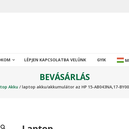
IÓKOM
LÉPJEN KAPCSOLATBA VELÜNK
GYIK
M
BEVÁSÁRLÁS
top Akku
/ laptop akku/akkumulátor az HP 15-AB043NA,17-BY0
Laptop