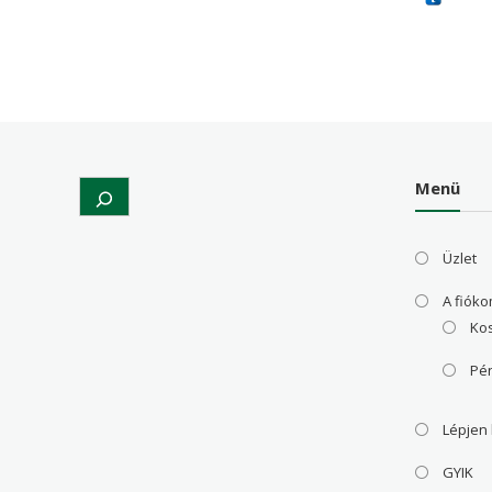
was:
is:
was:
24,381 Ft
17,609 Ft
38,0
Menü
Search
Üzlet
A fiók
Ko
Pé
Lépjen
GYIK