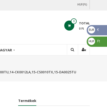
HUF(Ft)
0
TOTAL
0
Ft
€
EUR
€
Ft
HUF
Ft
AGYAR
▼
000TU,14-CK0012LA,15-CS0010TX,15-DA0025TU
Termékek