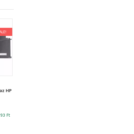
ALE!
az HP
nal
Current
093
Ft
price
is: