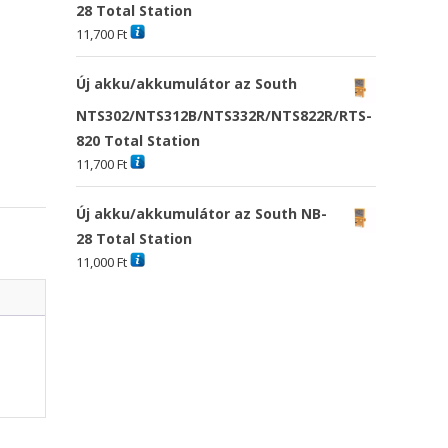
28 Total Station
11,700
Ft
Új akku/akkumulátor az South
NTS302/NTS312B/NTS332R/NTS822R/RTS-
820 Total Station
11,700
Ft
Új akku/akkumulátor az South NB-
28 Total Station
11,000
Ft