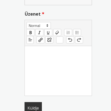
Üzenet
*