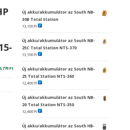
HP
Új akku/akkumulátor az South NB-
30B Total Station
13,100
Ft
Új akku/akkumulátor az South NB-
15-
25C Total Station NTS-370
13,100
Ft
riginal
Current
6,770
Ft
Új akku/akkumulátor az South NB-
rice
price
25 Total Station NTS-360
as:
is:
12,400
Ft
3,220 Ft
16,770 Ft
Új akku/akkumulátor az South NB-
20 Total Station NTS-350
12,400
Ft
Új akku/akkumulátor az South HB-