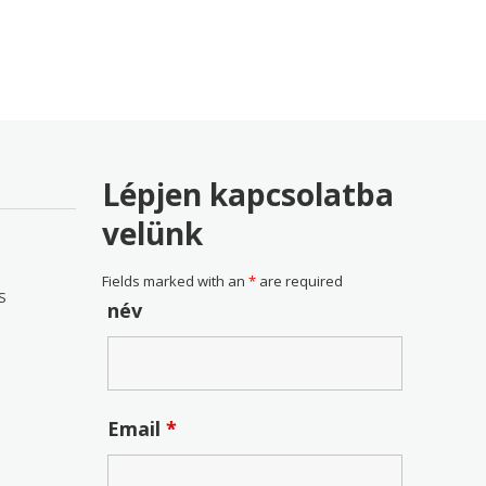
98 Ft
15,093 Ft
Lépjen kapcsolatba
velünk
Fields marked with an
*
are required
S
név
Email
*