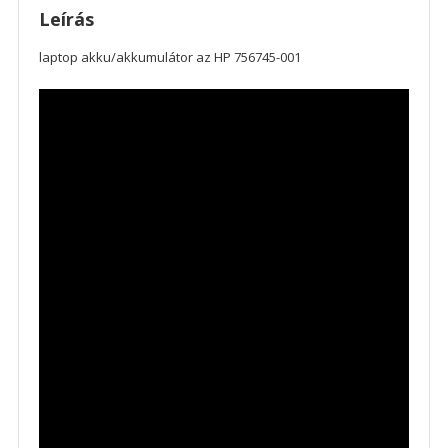
Leírás
laptop akku/akkumulátor az HP 756745-001