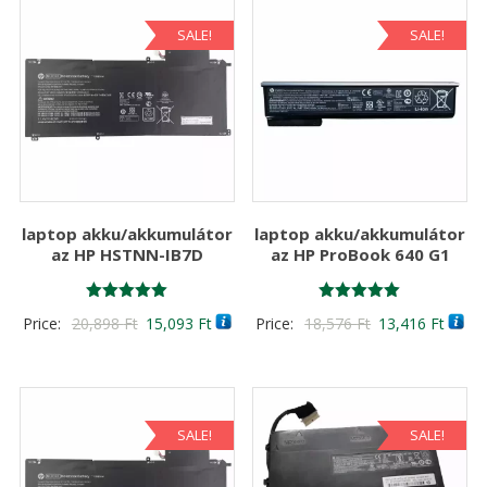
SALE!
SALE!
laptop akku/akkumulátor
laptop akku/akkumulátor
az HP HSTNN-IB7D
az HP ProBook 640 G1
Értékelés:
Értékelés:
Original
Current
Original
Curre
Price:
20,898
Ft
15,093
Ft
Price:
18,576
Ft
13,416
Ft
5.00
5.00
/ 5
/ 5
price
price
price
price
was:
is:
was:
is:
20,898 Ft
15,093 Ft
18,576 Ft
13,41
SALE!
SALE!