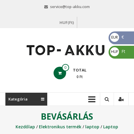
Skip
service@top-akku.com
to
content
HUF(Ft)
€
EUR
€
Ft
HUF
Ft
top-
0
TOTAL
akku.com
0
Ft
top-
akku.com
Kategória
BEVÁSÁRLÁS
Kezdőlap
/
Elektronikus termék
/
laptop
/
Laptop