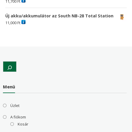
11,700
Ft
Új akku/akkumulátor az South NB-28 Total Station
11,000
Ft
Search
Menü
Üzlet
A fiókom
Kosár