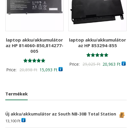
laptop akku/akkumulátor
laptop akku/akkumulátor
az HP 814060-850,814277-
az HP 853294-855
005
Értékelés:
Original
Curre
Price:
29,025
Ft
20,963
Ft
5.00
Értékelés:
Original
Current
Price:
20,898
Ft
15,093
Ft
/ 5
price
price
5.00
/ 5
price
price
was:
is:
was:
is:
29,025 Ft
20,96
20,898 Ft
15,093 Ft
Termékek
Új akku/akkumulátor az South NB-30B Total Station
13,100
Ft