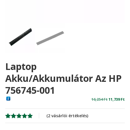
Laptop
Akku/akkumulátor Az HP
756745-001
Original
Cu
16,254
Ft
11,739
Ft
price
pr
was:
is:
(
2
vásárlói értékelés)
16,254 Ft
11,
Értékelés
2
5.00
az 5-