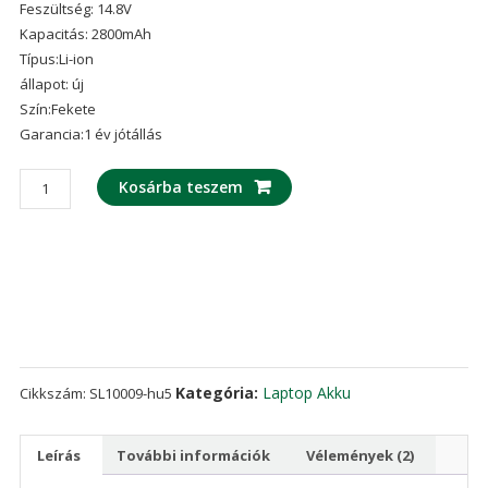
Feszültség: 14.8V
ből,
értékelés
Kapacitás: 2800mAh
alapján
Típus:Li-ion
állapot: új
Szín:Fekete
Garancia:1 év jótállás
laptop
Kosárba teszem
akku/akkumulátor
az
HP
756745-
001
mennyiség
Kategória:
Laptop Akku
Cikkszám:
SL10009-hu5
Leírás
További információk
Vélemények (2)