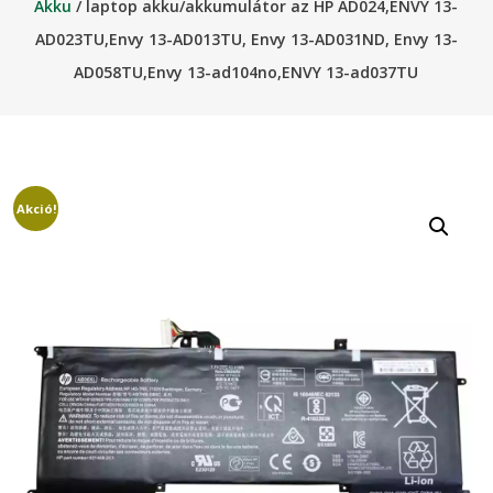
Akku
/ laptop akku/akkumulátor az HP AD024,ENVY 13-
AD023TU,Envy 13-AD013TU, Envy 13-AD031ND, Envy 13-
AD058TU,Envy 13-ad104no,ENVY 13-ad037TU
Akció!