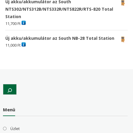
Új akku/akkumulátor az South
NTS302/NTS312B/NTS332R/NTS822R/RTS-820 Total
Station
11,700
Ft
Új akku/akkumulátor az South NB-28 Total Station
11,000
Ft
Search
Menü
Üzlet