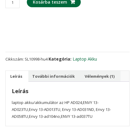
laptop
Kosárba teszem
akku/akkumulátor
az
HP
AD024,ENVY
13-
AD023TU,Envy
13-
AD013TU,
Kategória:
Laptop Akku
Cikkszám:
SL10998-hu4
Envy
13-
Leírás
További információk
Vélemények (1)
AD031ND,
Envy
13-
Leírás
AD058TU,Envy
laptop akku/akkumulátor az HP AD024,ENVY 13-
13-
AD023TU,Envy 13-AD013TU, Envy 13-AD031ND, Envy 13-
ad104no,ENVY
AD058TU,Envy 13-ad104no,ENVY 13-ad037TU
13-
ad037TU
mennyiség