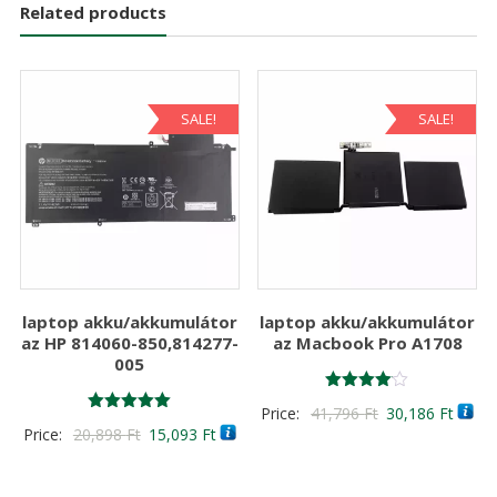
Related products
SALE!
SALE!
laptop akku/akkumulátor
laptop akku/akkumulátor
az HP 814060-850,814277-
az Macbook Pro A1708
005
Értékelés:
Original
Curre
Price:
41,796
Ft
30,186
Ft
4.00
Értékelés:
Original
Current
Price:
20,898
Ft
15,093
Ft
/ 5
price
price
5.00
/ 5
price
price
was:
is:
was:
is:
41,796 Ft
30,18