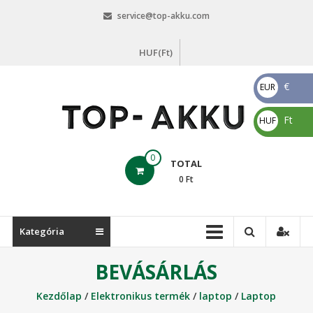
Skip
service@top-akku.com
to
content
HUF(Ft)
€
EUR
€
Ft
HUF
Ft
top-
0
TOTAL
akku.com
0
Ft
top-
akku.com
Kategória
BEVÁSÁRLÁS
Kezdőlap
/
Elektronikus termék
/
laptop
/
Laptop