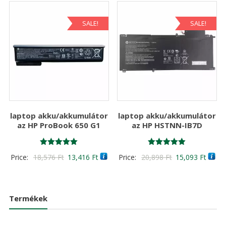
20,898 Ft
15,093 Ft
SALE!
SALE!
laptop akku/akkumulátor
laptop akku/akkumulátor
az HP ProBook 650 G1
az HP HSTNN-IB7D
Értékelés:
Értékelés:
Original
Current
Original
Curre
Price:
18,576
Ft
13,416
Ft
Price:
20,898
Ft
15,093
Ft
5.00
5.00
/ 5
/ 5
price
price
price
price
was:
is:
was:
is:
18,576 Ft
13,416 Ft
20,898 Ft
15,09
Termékek