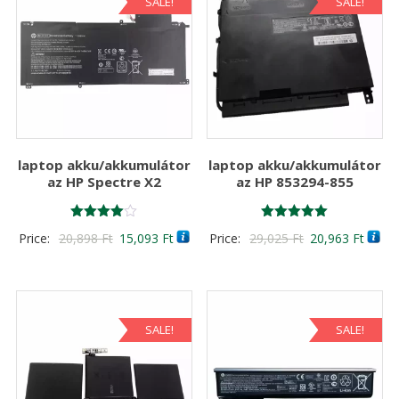
SALE!
SALE!
laptop akku/akkumulátor
laptop akku/akkumulátor
az HP Spectre X2
az HP 853294-855
Értékelés:
Értékelés:
Original
Current
Original
Curre
Price:
20,898
Ft
15,093
Ft
Price:
29,025
Ft
20,963
Ft
4.00
5.00
/ 5
/ 5
price
price
price
price
was:
is:
was:
is:
20,898 Ft
15,093 Ft
29,025 Ft
20,96
SALE!
SALE!