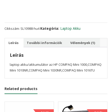
COMPAQ
Mini
1000,COMPAQ
Mini
1010NR,COMPAQ
Kategória:
Laptop Akku
Cikkszám:
SL10988-hu4
Mini
1030NR,COMPAQ
Leírás
További információk
Vélemények (1)
Mini
1016TU
mennyiség
Leírás
laptop akku/akkumulátor az HP COMPAQ Mini 1000,COMPAQ
Mini 1010NR,COMPAQ Mini 1030NR,COMPAQ Mini 1016TU
Related products