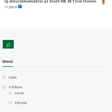
Új akku/akkumulátor az South NB-28 Total Station
11,000
Ft
Search
Menü
Üzlet
A fiókom
Kosár
Pénztár