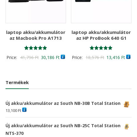
laptop akku/akkumulátor
laptop akku/akkumulátor
az Macbook Pro A1713
az HP ProBook 640 G1
Értékelés:
Értékelés:
Original
Current
Original
Curre
Price:
41,796
Ft
30,186
Ft
Price:
18,576
Ft
13,416
Ft
5.00
5.00
/ 5
/ 5
price
price
price
price
was:
is:
was:
is:
41,796 Ft
30,186 Ft
18,576 Ft
13,41
Termékek
Új akku/akkumulátor az South NB-30B Total Station
13,100
Ft
Új akku/akkumulátor az South NB-25C Total Station
NTS-370