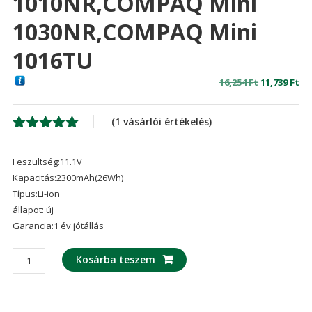
1010NR,COMPAQ Mini
1030NR,COMPAQ Mini
1016TU
Original
Cu
16,254
Ft
11,739
Ft
price
pr
was:
is:
(
1
vásárlói értékelés)
16,254 Ft
11,
Értékelés
1
5.00
az 5-
Feszültség:11.1V
ből,
értékelés
Kapacitás:2300mAh(26Wh)
alapján
Típus:Li-ion
állapot: új
Garancia:1 év jótállás
laptop
Kosárba teszem
akku/akkumulátor
az
HP