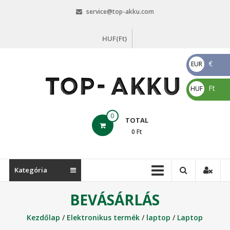
Skip
service@top-akku.com
to
content
HUF(Ft)
€
EUR
€
Ft
HUF
Ft
top-
0
TOTAL
akku.com
0
Ft
top-
akku.com
Kategória
BEVÁSÁRLÁS
Kezdőlap
/
Elektronikus termék
/
laptop
/
Laptop