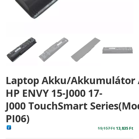
Laptop Akku/akkumulátor 
HP ENVY 15-J000 17-
J000 TouchSmart Series(mo
PI06)
Original
Cu
19,157
Ft
13,835
Ft
price
pr