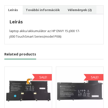
Leírás
További információk
Vélemények (2)
Leírás
laptop akku/akkumulátor az HP ENVY 15-j000 17-
j000 TouchSmart Series(model PI06)
Related products
SALE!
SALE!