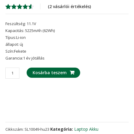
was:
is:
(
2
vásárlói értékelés)
19,157 Ft
13,
Értékelés
2
4.50
az 5-
Feszültség: 11.1V
ből,
értékelés
Kapacitás: 5225mAh (62Wh)
alapján
Típus:Li-ion
állapot: új
Szín:Fekete
Garancia:1 év jótállás
laptop
Kosárba teszem
akku/akkumulátor
az
HP
ENVY 15-
j000 17-
j000 TouchSmart Series(model
PI06)
mennyiség
Kategória:
Laptop Akku
Cikkszám:
SL10049-hu23