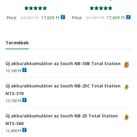
Értékelés:
Értékelés:
Original
Current
Original
Curre
Price:
24,381
Ft
17,609
Ft
Price:
24,381
Ft
17,609
Ft
5.00
5.00
/ 5
/ 5
price
price
price
price
was:
is:
was:
is:
24,381 Ft
17,609 Ft
24,381 Ft
17,60
Termékek
Új akku/akkumulátor az South NB-30B Total Station
13,100
Ft
Új akku/akkumulátor az South NB-25C Total Station
NTS-370
13,100
Ft
Új akku/akkumulátor az South NB-25 Total Station
NTS-360
12,400
Ft