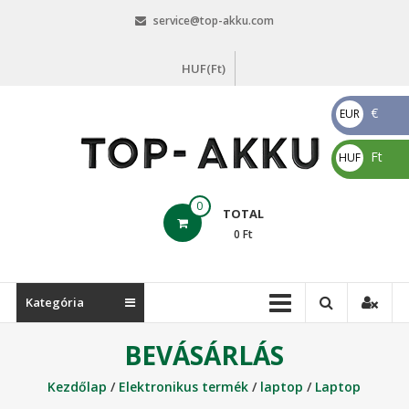
Skip
service@top-akku.com
to
content
HUF(Ft)
€
EUR
€
Ft
HUF
Ft
top-
0
TOTAL
akku.com
0
Ft
top-
akku.com
Kategória
BEVÁSÁRLÁS
Kezdőlap
/
Elektronikus termék
/
laptop
/
Laptop