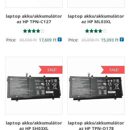
laptop akku/akkumulátor
laptop akku/akkumulátor
az HP TPN-C127
az HP ML03XL
Értékelés:
Értékelés:
Original
Current
Original
Curre
Price:
38,030
Ft
17,609
Ft
Price:
20,898
Ft
15,093
Ft
4.00
4.00
/ 5
/ 5
price
price
price
price
was:
is:
was:
is:
38,030 Ft
17,609 Ft
20,898 Ft
15,09
SALE!
SALE!
laptop akku/akkumulátor
laptop akku/akkumulátor
az HP SH03XL
az HP TPN-Q178