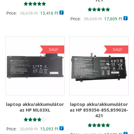
Értékelés:
Original
Current
Price:
18,576
Ft
13,416
Ft
5.00
Értékelés:
Original
Curre
Price:
38,030
Ft
17,609
Ft
/ 5
price
price
5.00
/ 5
price
price
was:
is:
was:
is:
18,576 Ft
13,416 Ft
38,030 Ft
17,60
SALE!
SALE!
laptop akku/akkumulátor
laptop akku/akkumulátor
az HP ML03XL
az HP 859356-855,859026-
421
Értékelés:
Original
Current
Price:
20,898
Ft
15,093
Ft
4.00
Értékelés:
/ 5