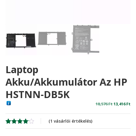
Laptop
Akku/akkumulátor Az HP
HSTNN-DB5K
Original
Cu
18,576
Ft
13,416
Ft
price
pr
was:
is:
(
1
vásárlói értékelés)
18,576 Ft
13,
Értékelés
1
4.00
az