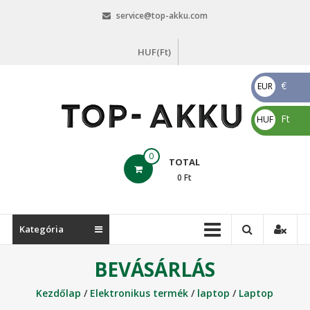
Skip
service@top-akku.com
to
content
HUF(Ft)
€
EUR
€
Ft
HUF
Ft
top-
0
TOTAL
akku.com
0
Ft
top-
akku.com
Kategória
BEVÁSÁRLÁS
Kezdőlap
/
Elektronikus termék
/
laptop
/
Laptop