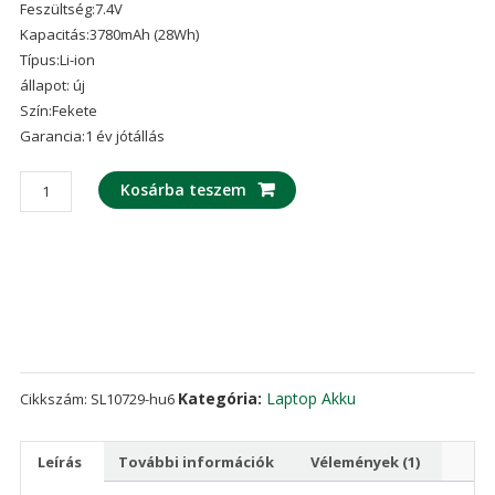
Feszültség:7.4V
5-ből,
értékelés
Kapacitás:3780mAh (28Wh)
alapján
Típus:Li-ion
állapot: új
Szín:Fekete
Garancia:1 év jótállás
laptop
Kosárba teszem
akku/akkumulátor
az
HP
HSTNN-
DB5K
mennyiség
Kategória:
Laptop Akku
Cikkszám:
SL10729-hu6
Leírás
További információk
Vélemények (1)