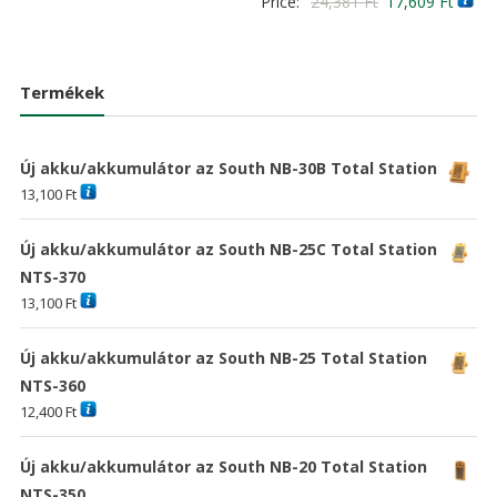
Original
Curre
Price:
24,381
Ft
17,609
Ft
price
price
5.00
/ 5
price
price
was:
is:
was:
is:
20,898 Ft
15,093 Ft
24,381 Ft
17,60
Termékek
Új akku/akkumulátor az South NB-30B Total Station
13,100
Ft
Új akku/akkumulátor az South NB-25C Total Station
NTS-370
13,100
Ft
Új akku/akkumulátor az South NB-25 Total Station
NTS-360
12,400
Ft
Új akku/akkumulátor az South NB-20 Total Station
NTS-350