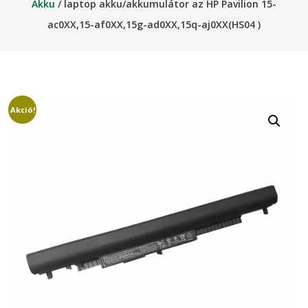
Akku
/ laptop akku/akkumulátor az HP Pavilion 15-
ac0XX,15-af0XX,15g-ad0XX,15q-aj0XX(HS04 )
Akció!