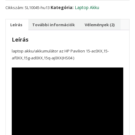
ad0XX,15q-
Kategória:
Laptop Akku
Cikkszám:
SL10045-hu13
aj0XX(HS04
)
Leírás
További információk
Vélemények (2)
mennyiség
Leírás
laptop akku/akkumulátor az HP Pavilion 15-ac0XX,15-
af0XX,15g-ad0XX,15q-aj0XX(HS04 )