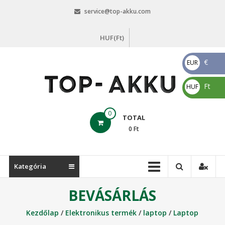
Skip
service@top-akku.com
to
content
HUF(Ft)
€
EUR
€
Ft
HUF
Ft
top-
0
TOTAL
akku.com
0
Ft
top-
akku.com
Kategória
BEVÁSÁRLÁS
Kezdőlap
/
Elektronikus termék
/
laptop
/
Laptop