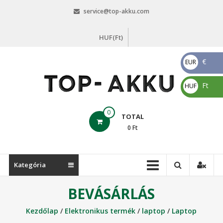
Skip
service@top-akku.com
to
content
HUF(Ft)
€
EUR
€
Ft
HUF
Ft
top-
0
TOTAL
akku.com
0
Ft
top-
akku.com
Kategória
BEVÁSÁRLÁS
Kezdőlap
/
Elektronikus termék
/
laptop
/
Laptop