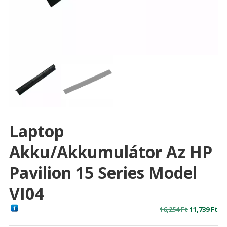
Laptop
Akku/akkumulátor Az HP
Pavilion 15 Series Model
VI04
Original
Cu
16,254
Ft
11,739
Ft
price
pr