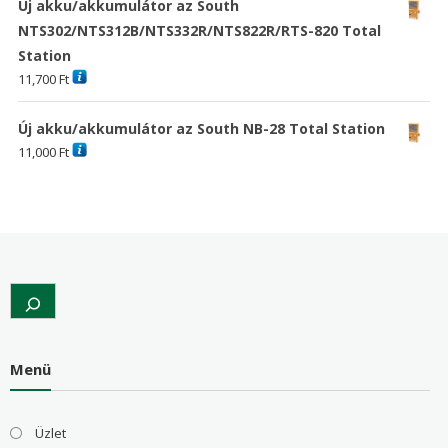
Új akku/akkumulátor az South
NTS302/NTS312B/NTS332R/NTS822R/RTS-820 Total
Station
11,700
Ft
Új akku/akkumulátor az South NB-28 Total Station
11,000
Ft
Search
Menü
Üzlet