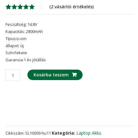
was:
is:
(
2
vásárlói értékelés)
16,254 Ft
11,
Értékelés
2
5.00
az 5-
Feszültség: 14.8V
ből,
értékelés
Kapacitás: 2800mAh
alapján
Típus:Li-ion
állapot: új
Szín:Fekete
Garancia:1 év jótállás
laptop
Kosárba teszem
akku/akkumulátor
az
HP
pavilion
15
Series
model
VI04
Kategória:
Laptop Akku
Cikkszám:
SL10009-hu11
mennyiség