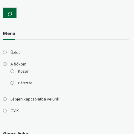
Search
Menü
Üzlet
A fiókom
Kosár
Pénztár
Lépjen kapcsolatba velünk
GYIK
Gyors linke