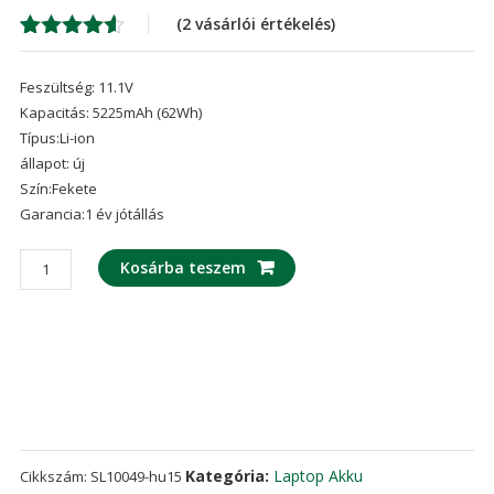
was:
is:
(
2
vásárlói értékelés)
19,157 Ft
13,
Értékelés
2
4.50
az 5-
Feszültség: 11.1V
ből,
értékelés
Kapacitás: 5225mAh (62Wh)
alapján
Típus:Li-ion
állapot: új
Szín:Fekete
Garancia:1 év jótállás
laptop
Kosárba teszem
akku/akkumulátor
az
HP
Pavilion
17
series
model
PI06
Kategória:
Laptop Akku
Cikkszám:
SL10049-hu15
mennyiség