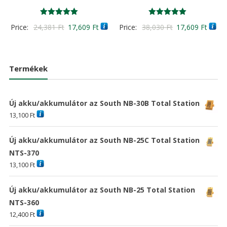
Értékelés:
Értékelés:
Original
Current
Original
Curre
Price:
24,381
Ft
17,609
Ft
Price:
38,030
Ft
17,609
Ft
5.00
5.00
/ 5
/ 5
price
price
price
price
was:
is:
was:
is:
24,381 Ft
17,609 Ft
38,030 Ft
17,60
Termékek
Új akku/akkumulátor az South NB-30B Total Station
13,100
Ft
Új akku/akkumulátor az South NB-25C Total Station
NTS-370
13,100
Ft
Új akku/akkumulátor az South NB-25 Total Station
NTS-360
12,400
Ft