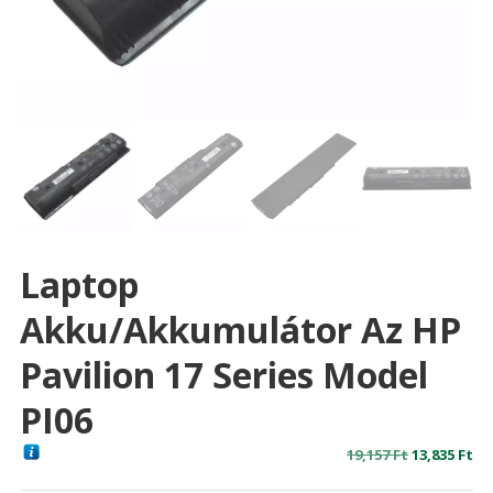
Laptop
Akku/akkumulátor Az HP
Pavilion 17 Series Model
PI06
Original
Cu
19,157
Ft
13,835
Ft
price
pr