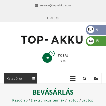
Skip
service@top-akku.com
to
content
HUF(Ft)
€
EUR
€
Ft
HUF
Ft
top-
0
TOTAL
akku.com
0
Ft
top-
akku.com
Kategória
BEVÁSÁRLÁS
Kezdőlap
/
Elektronikus termék
/
laptop
/
Laptop