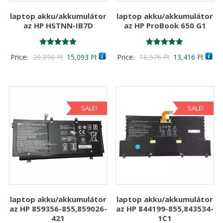
laptop akku/akkumulátor
laptop akku/akkumulátor
az HP HSTNN-IB7D
az HP ProBook 650 G1
Értékelés:
Értékelés:
Original
Current
Original
Curre
Price:
20,898
Ft
15,093
Ft
Price:
18,576
Ft
13,416
Ft
5.00
5.00
/ 5
/ 5
price
price
price
price
was:
is:
was:
is:
20,898 Ft
15,093 Ft
18,576 Ft
13,41
SALE!
SALE!
laptop akku/akkumulátor
laptop akku/akkumulátor
az HP 859356-855,859026-
az HP 844199-855,843534-
421
1C1