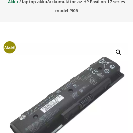
Akku
/ laptop akku/akkumulátor az HP Pavilion 17 series
model PI06
Akció!