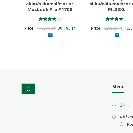
akku/akkumulátor az
akku/akkumulátor 
Macbook Pro A1708
ML03XL
Értékelés:
Értékelés:
Original
Current
Origi
Price:
41,796
Ft
30,186
Ft
Price:
20,898
Ft
15,
4.00
4.00
/ 5
/ 5
price
price
price
was:
is:
was:
41,796 Ft
30,186 Ft
20,8
Menü
Search
Üzlet
A fiók
Ko