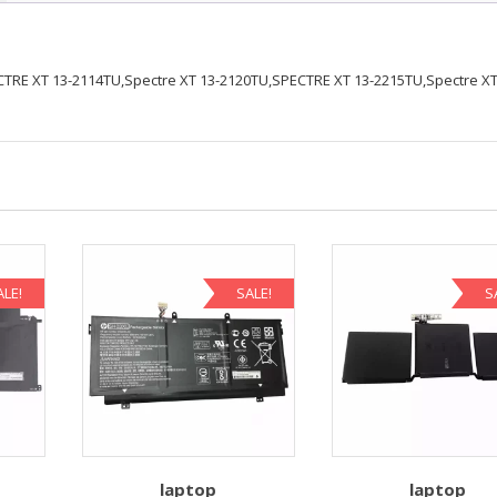
2120TU,SPECTRE
XT
13-
TRE XT 13-2114TU,Spectre XT 13-2120TU,SPECTRE XT 13-2215TU,Spectre XT
2215TU,Spectre
XT
13-
EF2003
mennyiség
ALE!
SALE!
S
laptop
laptop