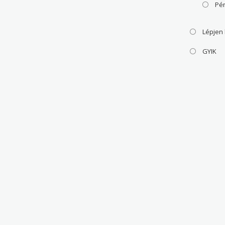
Pé
Lépjen
GYIK