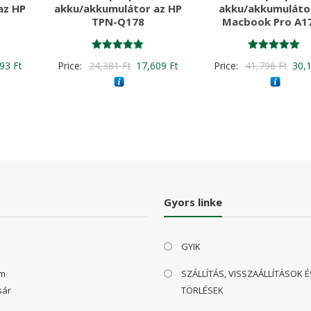
az HP
akku/akkumulátor az HP
akku/akkumuláto
TPN-Q178
Macbook Pro A1
Értékelés:
Értékelés:
nal
Current
Original
Current
Origi
093
Ft
Price:
24,381
Ft
17,609
Ft
Price:
41,796
Ft
30,
5.00
5.00
/ 5
/ 5
price
price
price
price
is:
was:
is:
was:
98 Ft
15,093 Ft
24,381 Ft
17,609 Ft
41,7
Gyors linke
GYIK
om
SZÁLLÍTÁS, VISSZAÁLLÍTÁSOK É
sár
TÖRLÉSEK