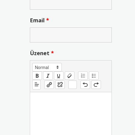
Email
*
Üzenet
*