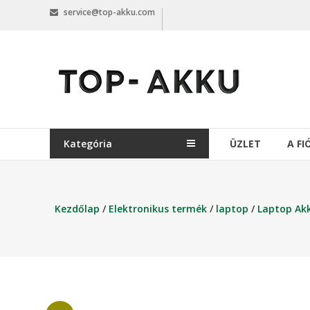
Skip
service@top-akku.com
to
content
top-
akku.com
top-
akku.com
Kategória
ÜZLET
A F
Kezdőlap
/
Elektronikus termék
/
laptop
/
Laptop Ak