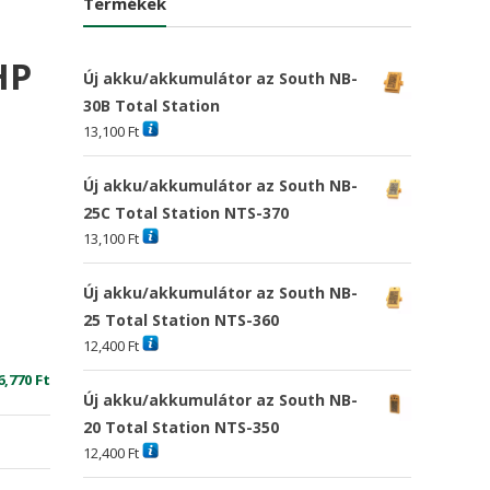
Termékek
HP
Új akku/akkumulátor az South NB-
30B Total Station
13,100
Ft
Új akku/akkumulátor az South NB-
25C Total Station NTS-370
13,100
Ft
Új akku/akkumulátor az South NB-
25 Total Station NTS-360
12,400
Ft
riginal
Current
6,770
Ft
Új akku/akkumulátor az South NB-
rice
price
20 Total Station NTS-350
as:
is:
12,400
Ft
3,220 Ft
16,770 Ft