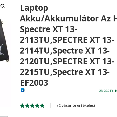
Laptop
Akku/akkumulátor Az 
Spectre XT 13-
2113TU,SPECTRE XT 13-
2114TU,Spectre XT 13-
2120TU,SPECTRE XT 13-
2215TU,Spectre XT 13-
EF2003
O
23,220
Ft
1
p
w
(
2
vásárlói értékelés)
2
Értékelés
2
5.00
az 5-