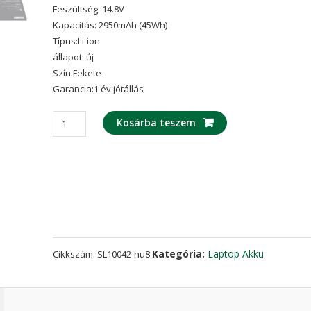
Feszültség: 14.8V
ből,
értékelés
Kapacitás: 2950mAh (45Wh)
alapján
Típus:Li-ion
állapot: új
Szín:Fekete
Garancia:1 év jótállás
laptop
Kosárba teszem
akku/akkumulátor
az
HP
Spectre
XT
13-
2113TU,SPECTRE
XT
Kategória:
Laptop Akku
Cikkszám:
SL10042-hu8
13-
2114TU,Spectre
XT
13-