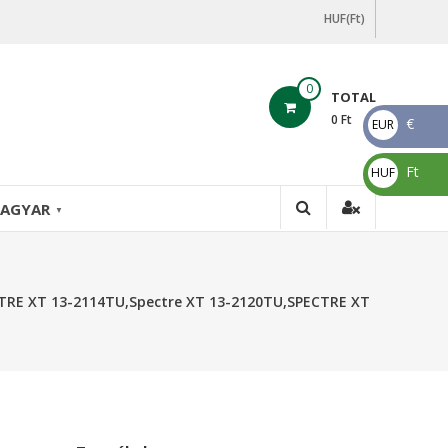
HUF(Ft)
0
TOTAL
0
Ft
€
EUR
€
Ft
HUF
Ft
AGYAR
▼
CTRE XT 13-2114TU,Spectre XT 13-2120TU,SPECTRE XT