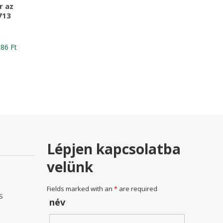
r az
713
nal
Current
186
Ft
price
is:
96 Ft
30,186 Ft
Lépjen kapcsolatba
velünk
Fields marked with an
*
are required
S
név