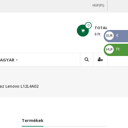
HUF(Ft)
0
TOTAL
0
Ft
€
EUR
€
Ft
HUF
Ft
AGYAR
▼
az Lenovo L12L4A02
Termékek