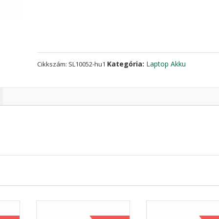
Lenovo
L12L4A02
mennyiség
Kategória:
Laptop Akku
Cikkszám:
SL10052-hu1