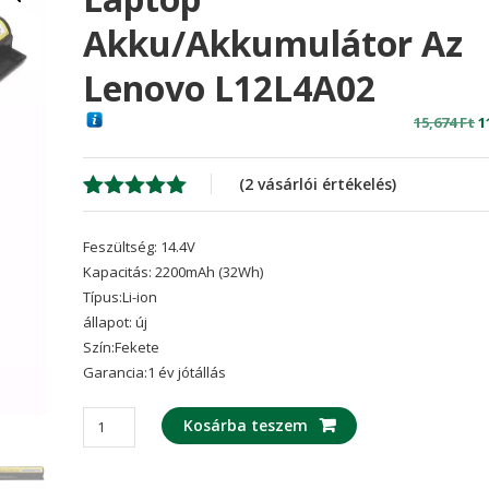
Akku/akkumulátor Az
Lenovo L12L4A02
O
15,674
Ft
1
p
w
(
2
vásárlói értékelés)
1
Értékelés
2
5.00
az 5-
Feszültség: 14.4V
ből,
értékelés
Kapacitás: 2200mAh (32Wh)
alapján
Típus:Li-ion
állapot: új
Szín:Fekete
Garancia:1 év jótállás
laptop
Kosárba teszem
akku/akkumulátor
az