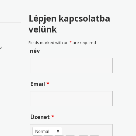
Lépjen kapcsolatba
velünk
Fields marked with an
*
are required
S
név
Email
*
Üzenet
*