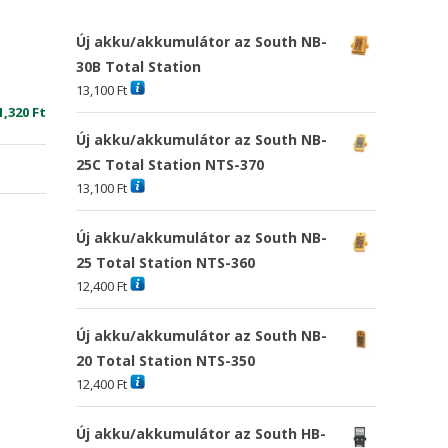
Új akku/akkumulátor az South NB-
30B Total Station
13,100
Ft
riginal
Current
1,320
Ft
rice
price
Új akku/akkumulátor az South NB-
as:
is:
25C Total Station NTS-370
5,674 Ft
11,320 Ft
13,100
Ft
Új akku/akkumulátor az South NB-
25 Total Station NTS-360
12,400
Ft
Új akku/akkumulátor az South NB-
20 Total Station NTS-350
12,400
Ft
Új akku/akkumulátor az South HB-