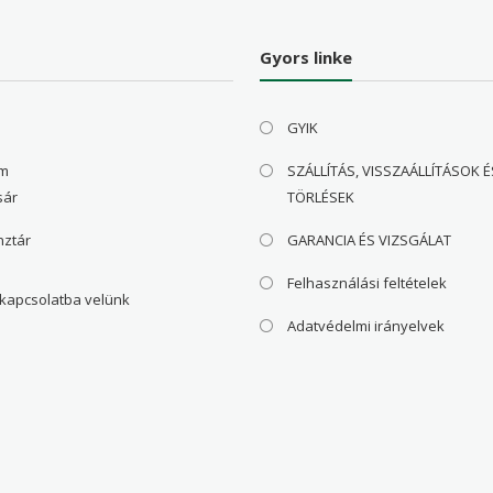
Gyors linke
GYIK
om
SZÁLLÍTÁS, VISSZAÁLLÍTÁSOK É
sár
TÖRLÉSEK
nztár
GARANCIA ÉS VIZSGÁLAT
Felhasználási feltételek
 kapcsolatba velünk
Adatvédelmi irányelvek