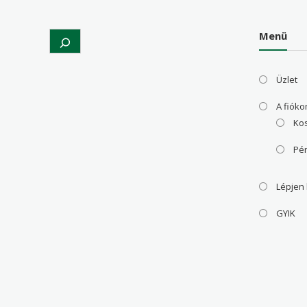
Menü
Search
Üzlet
A fiók
Ko
Pé
Lépjen
GYIK