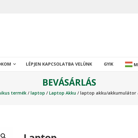
IÓKOM
LÉPJEN KAPCSOLATBA VELÜNK
GYIK
M
BEVÁSÁRLÁS
nikus termék
/
laptop
/
Laptop Akku
/ laptop akku/akkumulátor 
Laptop