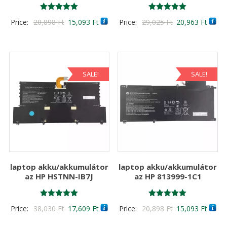
Értékelés:
Értékelés:
Original
Current
Original
Curre
Price:
20,898
Ft
15,093
Ft
Price:
29,025
Ft
20,963
Ft
5.00
5.00
/ 5
/ 5
price
price
price
price
was:
is:
was:
is:
20,898 Ft
15,093 Ft
29,025 Ft
20,96
SALE!
SALE!
laptop akku/akkumulátor
laptop akku/akkumulátor
az HP HSTNN-IB7J
az HP 813999-1C1
Értékelés:
Értékelés:
Original
Current
Original
Curre
Price:
38,030
Ft
17,609
Ft
Price:
20,898
Ft
15,093
Ft
5.00
5.00
/ 5
/ 5
price
price
price
price