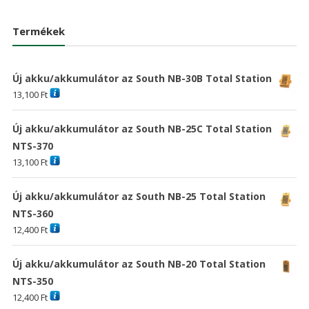
was:
is:
was:
is:
38,030 Ft
17,609 Ft
20,898 Ft
15,09
Termékek
Új akku/akkumulátor az South NB-30B Total Station
13,100
Ft
Új akku/akkumulátor az South NB-25C Total Station
NTS-370
13,100
Ft
Új akku/akkumulátor az South NB-25 Total Station
NTS-360
12,400
Ft
Új akku/akkumulátor az South NB-20 Total Station
NTS-350
12,400
Ft