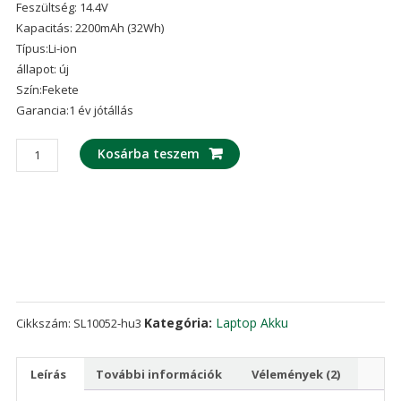
Feszültség: 14.4V
ből,
értékelés
Kapacitás: 2200mAh (32Wh)
alapján
Típus:Li-ion
állapot: új
Szín:Fekete
Garancia:1 év jótállás
laptop
Kosárba teszem
akku/akkumulátor
az
Lenovo
L12M4A02
mennyiség
Kategória:
Laptop Akku
Cikkszám:
SL10052-hu3
Leírás
További információk
Vélemények (2)