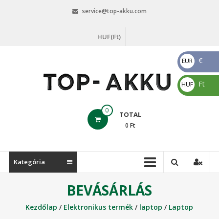
Skip
service@top-akku.com
to
content
HUF(Ft)
€
EUR
€
Ft
HUF
Ft
top-
0
TOTAL
akku.com
0
Ft
top-
akku.com
Kategória
BEVÁSÁRLÁS
Kezdőlap
/
Elektronikus termék
/
laptop
/
Laptop