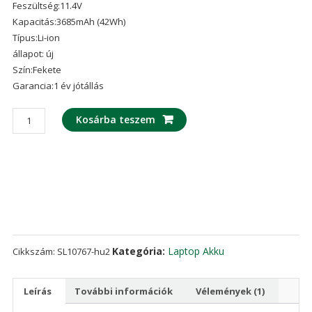
Feszültség:11.4V
ből,
értékelés
Kapacitás:3685mAh (42Wh)
alapján
Típus:Li-ion
állapot: új
Szín:Fekete
Garancia:1 év jótállás
laptop
Kosárba teszem
akku/akkumulátor
az
LENOVO
SB10J78997
mennyiség
Kategória:
Laptop Akku
Cikkszám:
SL10767-hu2
Leírás
További információk
Vélemények (1)