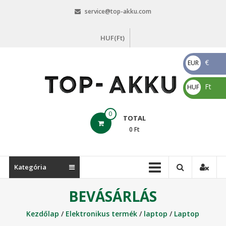
Skip
service@top-akku.com
to
content
HUF(Ft)
€
EUR
€
Ft
HUF
Ft
top-
0
TOTAL
akku.com
0
Ft
top-
akku.com
Kategória
BEVÁSÁRLÁS
Kezdőlap
/
Elektronikus termék
/
laptop
/
Laptop