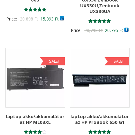
UX330U,Zenbook
UX330UA
Értékelés:
Original
Current
Price:
20,898
Ft
15,093
Ft
5.00
/ 5
price
price
Értékelés:
Original
Curre
Price:
28,793
Ft
20,795
Ft
5.00
was:
is:
/ 5
price
price
20,898 Ft
15,093 Ft
was:
is:
28,793 Ft
20,79
SALE!
SALE!
laptop akku/akkumulátor
laptop akku/akkumulátor
az HP ML03XL
az HP ProBook 650 G1