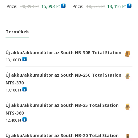
Értékelés:
Értékelés:
Original
Current
Original
Curre
Price:
20,898
Ft
15,093
Ft
Price:
18,576
Ft
13,416
Ft
4.00
5.00
/ 5
/ 5
price
price
price
price
was:
is:
was:
is:
20,898 Ft
15,093 Ft
18,576 Ft
13,41
Termékek
Új akku/akkumulátor az South NB-30B Total Station
13,100
Ft
Új akku/akkumulátor az South NB-25C Total Station
NTS-370
13,100
Ft
Új akku/akkumulátor az South NB-25 Total Station
NTS-360
12,400
Ft
Új akku/akkumulátor az South NB-20 Total Station