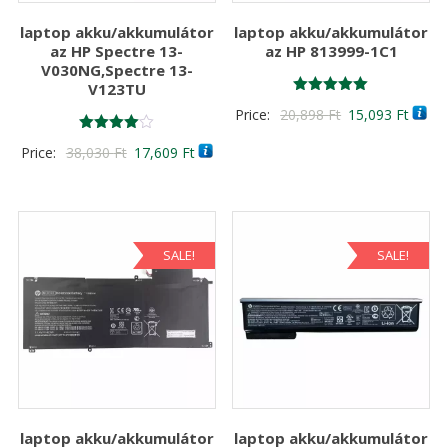
laptop akku/akkumulátor
laptop akku/akkumulátor
az HP Spectre 13-
az HP 813999-1C1
V030NG,Spectre 13-
V123TU
Értékelés:
Original
Curre
Price:
20,898
Ft
15,093
Ft
5.00
/ 5
price
price
Értékelés:
Original
Current
Price:
38,030
Ft
17,609
Ft
4.00
was:
is:
/ 5
price
price
20,898 Ft
15,09
was:
is:
38,030 Ft
17,609 Ft
SALE!
SALE!
laptop akku/akkumulátor
laptop akku/akkumulátor