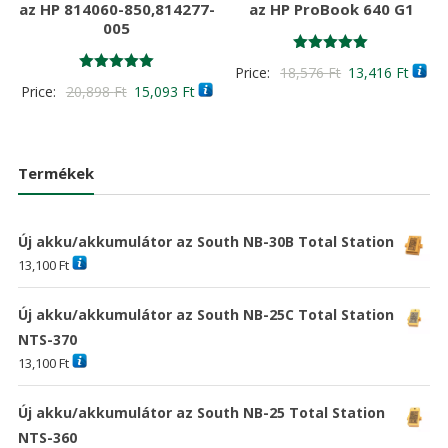
az HP 814060-850,814277-
az HP ProBook 640 G1
005
Értékelés:
Original
Curre
Price:
18,576
Ft
13,416
Ft
5.00
Értékelés:
Original
Current
Price:
20,898
Ft
15,093
Ft
/ 5
price
price
5.00
/ 5
price
price
was:
is:
was:
is:
18,576 Ft
13,41
20,898 Ft
15,093 Ft
Termékek
Új akku/akkumulátor az South NB-30B Total Station
13,100
Ft
Új akku/akkumulátor az South NB-25C Total Station
NTS-370
13,100
Ft
Új akku/akkumulátor az South NB-25 Total Station
NTS-360