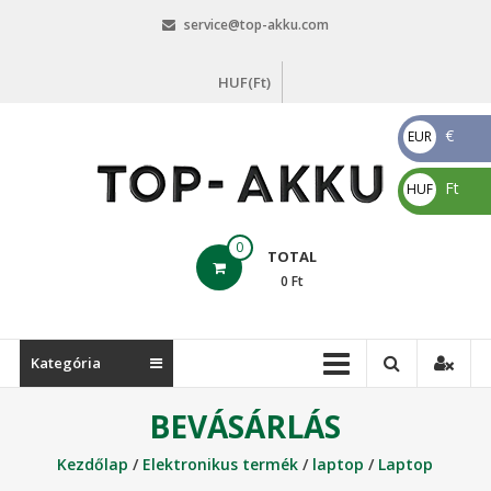
Skip
service@top-akku.com
to
content
HUF(Ft)
€
EUR
€
Ft
HUF
Ft
top-
0
TOTAL
akku.com
0
Ft
top-
akku.com
Kategória
BEVÁSÁRLÁS
Kezdőlap
/
Elektronikus termék
/
laptop
/
Laptop