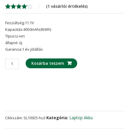
was:
is:
(
1
vásárlói értékelés)
26,703 Ft
19,
Értékelés
1
4.00
az
Feszültség:11.1V
5-ből,
értékelés
Kapacitás:4050mAh(45Wh)
alapján
Típus:Li-ion
állapot: új
Garancia:1 év jótállás
laptop
Kosárba teszem
akku/akkumulátor
az
LENOVO
SB10K97625,SB10K97627
mennyiség
Kategória:
Laptop Akku
Cikkszám:
SL10925-hu3