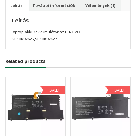
Leírás
További információk
Vélemények (1)
Leírás
laptop akku/akkumulátor az LENOVO
SB10K97625,SB10K97627
Related products
SALE!
SALE!