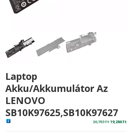
Laptop
Akku/akkumulátor Az
LENOVO
SB10K97625,SB10K97627
Original
Cu
26,703
Ft
19,286
Ft
price
pr