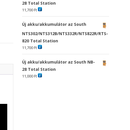
28 Total Station
11,700
Ft
Új akku/akkumulátor az South
NTS302/NTS312B/NTS332R/NTS822R/RTS-
820 Total Station
11,700
Ft
Új akku/akkumulátor az South NB-
28 Total Station
11,000
Ft