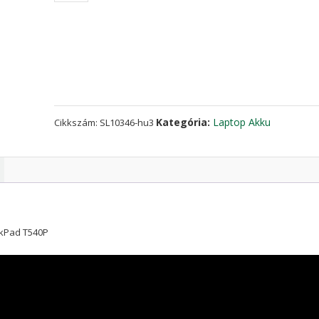
az
LENOVO
ThinkPad
T440P,ThinkPad
T540P
mennyiség
Kategória:
Laptop Akku
Cikkszám:
SL10346-hu3
nkPad T540P