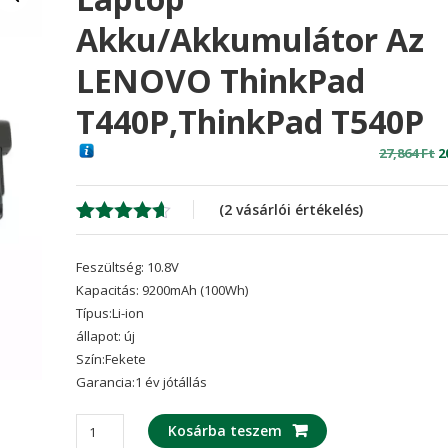
Akku/akkumulátor Az
LENOVO ThinkPad
T440P,ThinkPad T540P
O
27,864
Ft
2
p
w
(
2
vásárlói értékelés)
2
Értékelés
2
4.50
az 5-
Feszültség: 10.8V
ből,
értékelés
Kapacitás: 9200mAh (100Wh)
alapján
Típus:Li-ion
állapot: új
Szín:Fekete
Garancia:1 év jótállás
laptop
Kosárba teszem
akku/akkumulátor