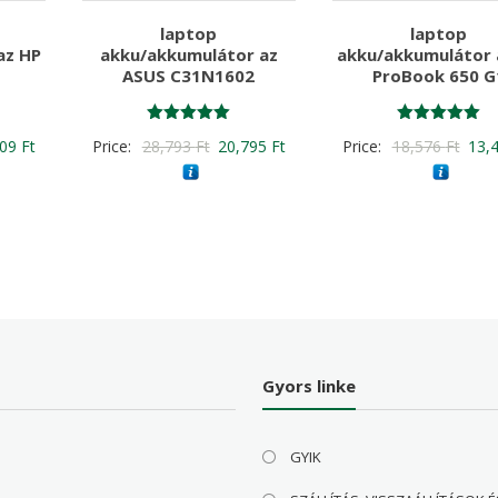
laptop
laptop
az HP
akku/akkumulátor az
akku/akkumulátor 
ASUS C31N1602
ProBook 650 G
Értékelés:
Értékelés:
nal
Current
Original
Current
Origi
609
Ft
Price:
28,793
Ft
20,795
Ft
Price:
18,576
Ft
13,
5.00
5.00
/ 5
/ 5
price
price
price
price
is:
was:
is:
was:
81 Ft
17,609 Ft
28,793 Ft
20,795 Ft
18,5
Gyors linke
GYIK