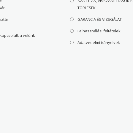
om
SZÁLLÍTÁS, VISSZAÁLLÍTÁSOK É
sár
TÖRLÉSEK
nztár
GARANCIA ÉS VIZSGÁLAT
Felhasználási feltételek
 kapcsolatba velünk
Adatvédelmi irányelvek