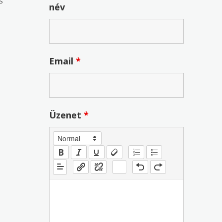
S
név
Email
*
Üzenet
*