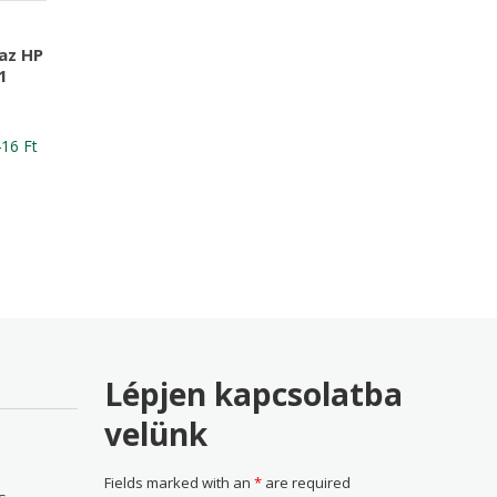
az HP
1
nal
Current
416
Ft
price
is:
76 Ft
13,416 Ft
Lépjen kapcsolatba
velünk
Fields marked with an
*
are required