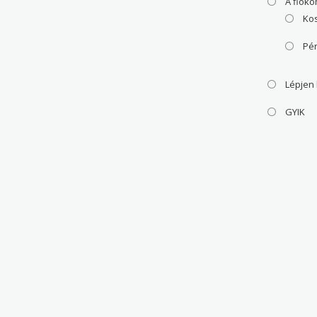
A fiók
Ko
Pé
Lépjen
GYIK