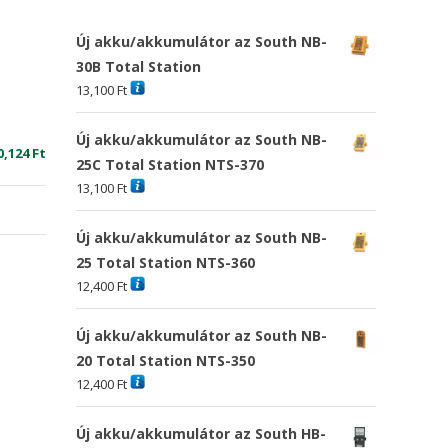
Új akku/akkumulátor az South NB-
30B Total Station
13,100
Ft
Új akku/akkumulátor az South NB-
riginal
Current
0,124
Ft
25C Total Station NTS-370
rice
price
13,100
Ft
as:
is:
7,864 Ft
20,124 Ft
Új akku/akkumulátor az South NB-
25 Total Station NTS-360
12,400
Ft
Új akku/akkumulátor az South NB-
20 Total Station NTS-350
12,400
Ft
Új akku/akkumulátor az South HB-