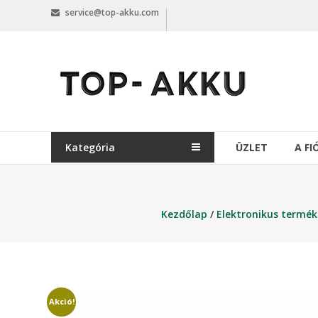
Skip
service@top-akku.com
to
content
top-
akku.com
top-
akku.com
Kategória
ÜZLET
A F
Kezdőlap
/
Elektronikus termék
Akció!