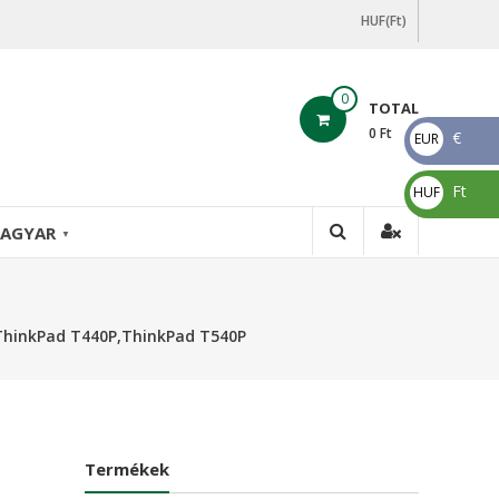
HUF(Ft)
0
TOTAL
0
Ft
€
EUR
€
Ft
HUF
Ft
AGYAR
▼
ThinkPad T440P,ThinkPad T540P
Termékek