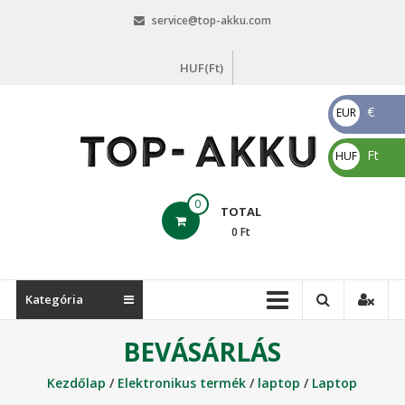
Skip
service@top-akku.com
to
content
HUF(Ft)
€
EUR
€
Ft
HUF
Ft
top-
0
TOTAL
akku.com
0
Ft
top-
akku.com
Kategória
BEVÁSÁRLÁS
Kezdőlap
/
Elektronikus termék
/
laptop
/
Laptop