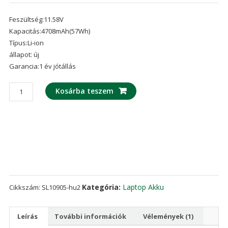
Értékelés
1
5.00
az 5-
Feszültség:11.58V
ből,
értékelés
Kapacitás:4708mAh(57Wh)
alapján
Típus:Li-ion
állapot: új
Garancia:1 év jótállás
laptop
Kosárba teszem
akku/akkumulátor
az
LENOVO
ThinkPad
T480s
mennyiség
Kategória:
Laptop Akku
Cikkszám:
SL10905-hu2
Leírás
További információk
Vélemények (1)