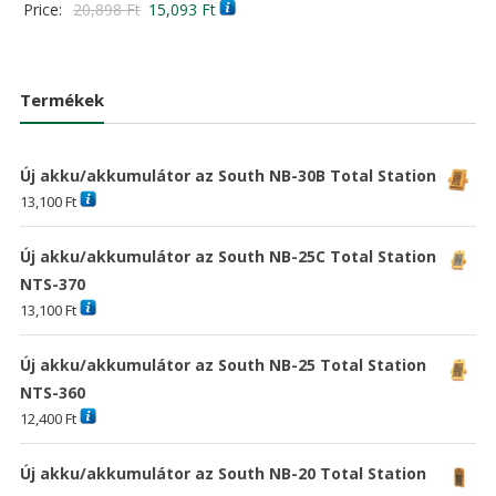
Original
Current
Price:
20,898
Ft
15,093
Ft
/ 5
price
price
5.00
/ 5
price
price
was:
is:
was:
is:
20,898 Ft
15,09
20,898 Ft
15,093 Ft
Termékek
Új akku/akkumulátor az South NB-30B Total Station
13,100
Ft
Új akku/akkumulátor az South NB-25C Total Station
NTS-370
13,100
Ft
Új akku/akkumulátor az South NB-25 Total Station
NTS-360
12,400
Ft
Új akku/akkumulátor az South NB-20 Total Station