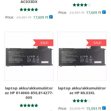
AC033DX
Értékelés:
Original
Curre
Price:
24,381
Ft
17,609
Ft
4.00
Értékelés:
Original
Current
Price:
24,381
Ft
17,609
Ft
/ 5
price
price
5.00
/ 5
price
price
was:
is:
was:
is:
24,381 Ft
17,60
24,381 Ft
17,609 Ft
SALE!
SALE!
laptop akku/akkumulátor
laptop akku/akkumulátor
az HP 814060-850,814277-
az HP ML03XL
005
Értékelés:
Original
Curre
Price:
20,898
Ft
15,093
Ft
4.00
Értékelés: