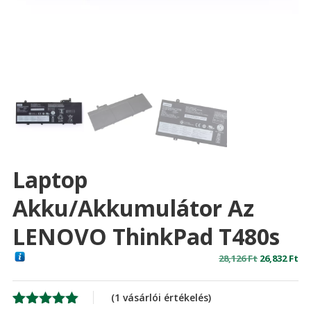
Laptop
Akku/akkumulátor Az
LENOVO ThinkPad T480s
Original
Cu
28,126
Ft
26,832
Ft
price
pr
was:
is:
(
1
vásárlói értékelés)
28,126 Ft
26,