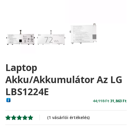
Laptop
Akku/akkumulátor Az LG
LBS1224E
Original
Cu
44,118
Ft
31,863
Ft
price
pr
was:
is:
(
1
vásárlói értékelés)
44,118 Ft
31,
Értékelés
1
5.00
az 5-