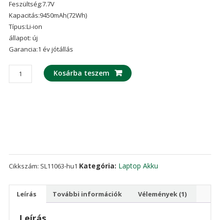
Feszültség:7.7V
ből,
értékelés
Kapacitás:9450mAh(72Wh)
alapján
Típus:Li-ion
állapot: új
Garancia:1 év jótállás
laptop
Kosárba teszem
akku/akkumulátor
az
LG
LBS1224E
mennyiség
Kategória:
Laptop Akku
Cikkszám:
SL11063-hu1
Leírás
További információk
Vélemények (1)
Leírás