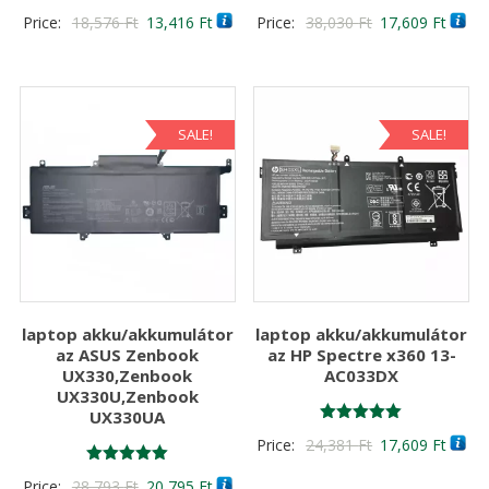
Értékelés:
Értékelés:
Original
Current
Original
Curre
Price:
18,576
Ft
13,416
Ft
Price:
38,030
Ft
17,609
Ft
5.00
4.00
/ 5
/ 5
price
price
price
price
was:
is:
was:
is:
18,576 Ft
13,416 Ft
38,030 Ft
17,60
SALE!
SALE!
laptop akku/akkumulátor
laptop akku/akkumulátor
az ASUS Zenbook
az HP Spectre x360 13-
UX330,Zenbook
AC033DX
UX330U,Zenbook
UX330UA
Értékelés:
Original
Curre
Price:
24,381
Ft
17,609
Ft
5.00
/ 5
price
price
Értékelés:
Original
Current
Price:
28,793
Ft
20,795
Ft