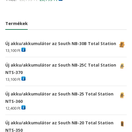
5.00
was:
is:
/ 5
price
price
24,381 Ft
17,60
was:
is:
28,793 Ft
20,795 Ft
Termékek
Új akku/akkumulátor az South NB-30B Total Station
13,100
Ft
Új akku/akkumulátor az South NB-25C Total Station
NTS-370
13,100
Ft
Új akku/akkumulátor az South NB-25 Total Station
NTS-360
12,400
Ft
Új akku/akkumulátor az South NB-20 Total Station
NTS-350