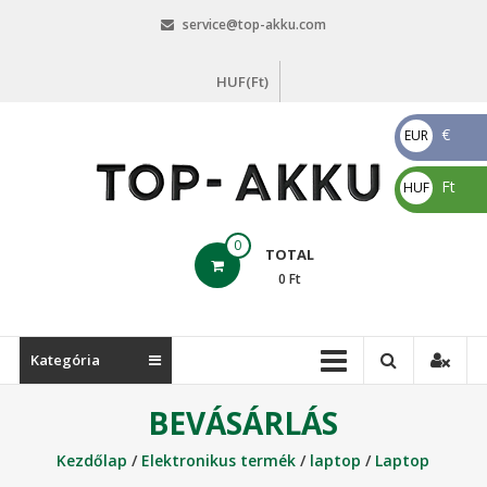
Skip
service@top-akku.com
to
content
HUF(Ft)
€
EUR
€
Ft
HUF
Ft
top-
0
TOTAL
akku.com
0
Ft
top-
akku.com
Kategória
BEVÁSÁRLÁS
Kezdőlap
/
Elektronikus termék
/
laptop
/
Laptop