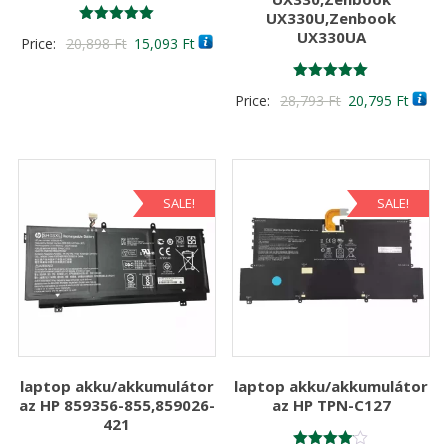
UX330U,Zenbook
Értékelés:
UX330UA
Original
Current
Price:
20,898
Ft
15,093
Ft
5.00
/ 5
price
price
was:
is:
Értékelés:
Original
Curre
Price:
28,793
Ft
20,795
Ft
5.00
20,898 Ft
15,093 Ft
/ 5
price
price
was:
is:
28,793 Ft
20,79
SALE!
SALE!
laptop akku/akkumulátor
laptop akku/akkumulátor
az HP 859356-855,859026-
az HP TPN-C127
421