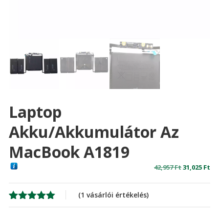
Laptop
Akku/akkumulátor Az
MacBook A1819
Original
Cu
42,957
Ft
31,025
Ft
price
pr
was:
is:
(
1
vásárlói értékelés)
42,957 Ft
31,
Értékelés
1
5.00
az 5-