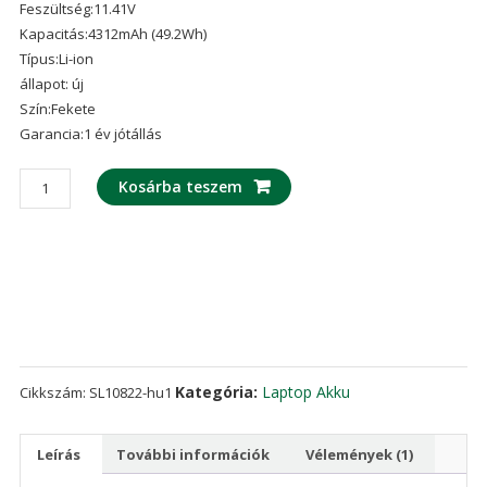
Feszültség:11.41V
ből,
értékelés
Kapacitás:4312mAh (49.2Wh)
alapján
Típus:Li-ion
állapot: új
Szín:Fekete
Garancia:1 év jótállás
laptop
Kosárba teszem
akku/akkumulátor
az
MacBook
A1819
mennyiség
Kategória:
Laptop Akku
Cikkszám:
SL10822-hu1
Leírás
További információk
Vélemények (1)