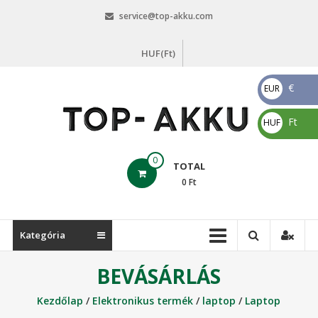
Skip
service@top-akku.com
to
content
HUF(Ft)
€
EUR
€
Ft
HUF
Ft
top-
0
TOTAL
akku.com
0
Ft
top-
akku.com
Kategória
BEVÁSÁRLÁS
Kezdőlap
/
Elektronikus termék
/
laptop
/
Laptop