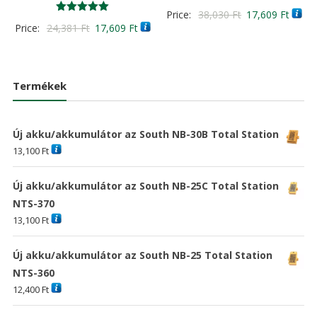
Értékelés:
Original
Curre
Price:
38,030
Ft
17,609
Ft
4.00
Értékelés:
Original
Current
Price:
24,381
Ft
17,609
Ft
/ 5
price
price
5.00
/ 5
price
price
was:
is:
was:
is:
38,030 Ft
17,60
24,381 Ft
17,609 Ft
Termékek
Új akku/akkumulátor az South NB-30B Total Station
13,100
Ft
Új akku/akkumulátor az South NB-25C Total Station
NTS-370
13,100
Ft
Új akku/akkumulátor az South NB-25 Total Station
NTS-360
12,400
Ft