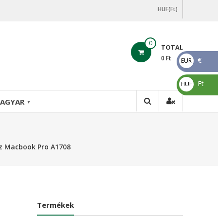
HUF(Ft)
0
TOTAL
0
Ft
€
EUR
€
Ft
HUF
Ft
AGYAR
▼
z Macbook Pro A1708
Termékek