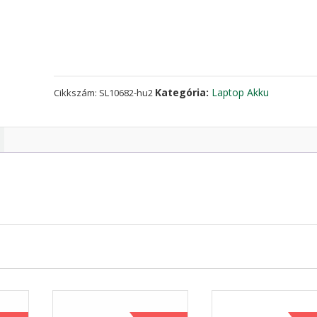
Macbook
Pro
A1708
mennyiség
Kategória:
Laptop Akku
Cikkszám:
SL10682-hu2