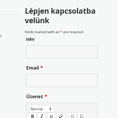
Lépjen kapcsolatba
velünk
Fields marked with an
*
are required
S
név
Email
*
Üzenet
*