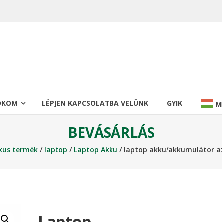
IÓKOM
LÉPJEN KAPCSOLATBA VELÜNK
GYIK
M
BEVÁSÁRLÁS
ikus termék
/
laptop
/
Laptop Akku
/ laptop akku/akkumulátor a
Laptop