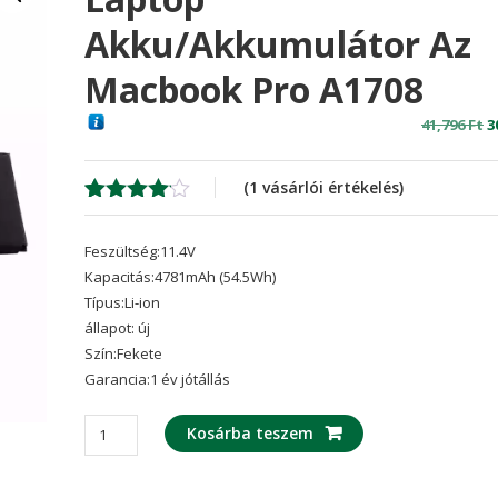
Akku/akkumulátor Az
Macbook Pro A1708
O
41,796
Ft
3
p
w
(
1
vásárlói értékelés)
4
Értékelés
1
4.00
az
Feszültség:11.4V
5-ből,
értékelés
Kapacitás:4781mAh (54.5Wh)
alapján
Típus:Li-ion
állapot: új
Szín:Fekete
Garancia:1 év jótállás
laptop
Kosárba teszem
akku/akkumulátor
az