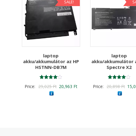
SALE!
S
laptop
laptop
akku/akkumulátor az HP
akku/akkumulátor 
HSTNN-DB7M
Spectre X2
Értékelés:
Értékelés:
Original
Current
Origi
Price:
29,025
Ft
20,963
Ft
Price:
20,898
Ft
15,
4.00
4.00
/ 5
/ 5
price
price
price
was:
is:
was:
29,025 Ft
20,963 Ft
20,8