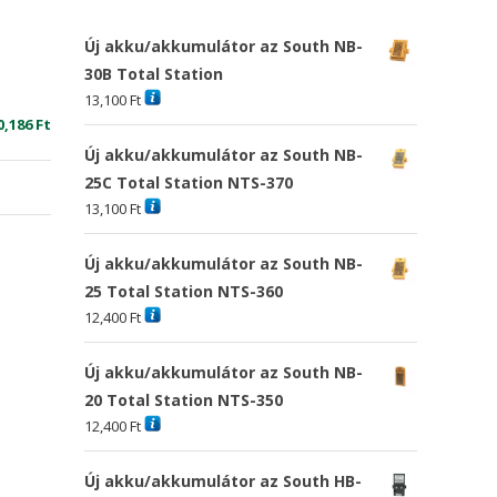
Új akku/akkumulátor az South NB-
30B Total Station
13,100
Ft
riginal
Current
0,186
Ft
rice
price
Új akku/akkumulátor az South NB-
as:
is:
25C Total Station NTS-370
1,796 Ft
30,186 Ft
13,100
Ft
Új akku/akkumulátor az South NB-
25 Total Station NTS-360
12,400
Ft
Új akku/akkumulátor az South NB-
20 Total Station NTS-350
12,400
Ft
Új akku/akkumulátor az South HB-