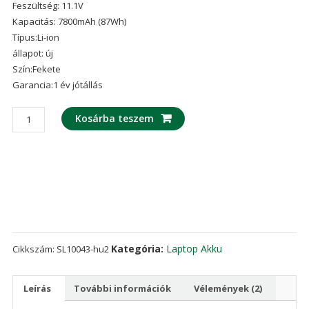
Feszültség: 11.1V
ből,
értékelés
Kapacitás: 7800mAh (87Wh)
alapján
Típus:Li-ion
állapot: új
Szín:Fekete
Garancia:1 év jótállás
laptop
Kosárba teszem
akku/akkumulátor
az
MSI
BTY-
GS70
mennyiség
Kategória:
Laptop Akku
Cikkszám:
SL10043-hu2
Leírás
További információk
Vélemények (2)