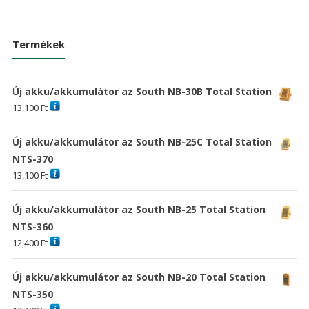
price
price
was:
is:
was:
is:
20,898 Ft
15,09
38,030 Ft
17,609 Ft
Termékek
Új akku/akkumulátor az South NB-30B Total Station
13,100
Ft
Új akku/akkumulátor az South NB-25C Total Station
NTS-370
13,100
Ft
Új akku/akkumulátor az South NB-25 Total Station
NTS-360
12,400
Ft
Új akku/akkumulátor az South NB-20 Total Station
NTS-350