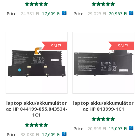
Értékelés:
Értékelés:
Original
Current
Original
Curre
Price:
24,381
Ft
17,609
Ft
Price:
29,025
Ft
20,963
Ft
5.00
5.00
/ 5
/ 5
price
price
price
price
was:
is:
was:
is:
24,381 Ft
17,609 Ft
29,025 Ft
20,96
SALE!
SALE!
laptop akku/akkumulátor
laptop akku/akkumulátor
az HP 844199-855,843534-
az HP 813999-1C1
1C1
Értékelés:
Original
Curre
Price:
20,898
Ft
15,093
Ft
5.00
Értékelés:
Original
Current
Price:
38,030
Ft
17,609
Ft
/ 5
price
price
5.00
/ 5