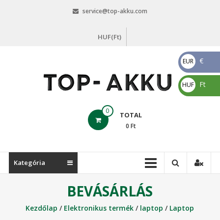
Skip
service@top-akku.com
to
content
HUF(Ft)
€
EUR
€
Ft
HUF
Ft
top-
0
TOTAL
akku.com
0
Ft
top-
akku.com
Kategória
BEVÁSÁRLÁS
Kezdőlap
/
Elektronikus termék
/
laptop
/
Laptop