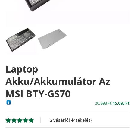
Laptop
Akku/akkumulátor Az
MSI BTY-GS70
Original
Cu
20,898
Ft
15,093
Ft
price
pr
was:
is:
(
2
vásárlói értékelés)
20,898 Ft
15,
Értékelés
2
5.00
az 5-